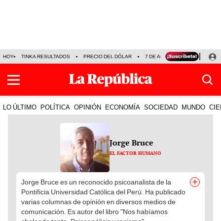
HOY
TINKA RESULTADOS
PRECIO DEL DÓLAR
7 DE AGOSTO
OLLANTA H
LO ÚLTIMO
POLÍTICA
OPINIÓN
ECONOMÍA
SOCIEDAD
MUNDO
CIE
Jorge Bruce
EL FACTOR HUMANO
+
Jorge Bruce es un reconocido psicoanalista de la
Pontificia Universidad Católica del Perú. Ha publicado
varias columnas de opinión en diversos medios de
comunicación. Es autor del libro "Nos habíamos