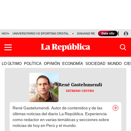
HOY
UNIVERSITARIO VS SPORTING CRISTAL
SINUANO RESULTADOS HOY
CA
LO ÚLTIMO
POLÍTICA
OPINIÓN
ECONOMÍA
SOCIEDAD
MUNDO
CIE
René Gastelumendi
EXTREMO CENTRO
+
René Gastelumendi. Autor de contenidos y de las
últimas noticias del diario La República. Experiencia
como redactor en varias temáticas y secciones sobre
noticias de hoy en Perú y el mundo.