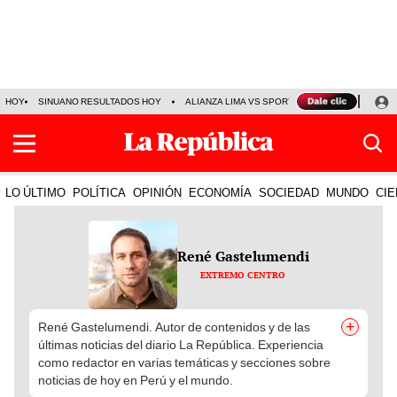
HOY
SINUANO RESULTADOS HOY
ALIANZA LIMA VS SPORT BOYS
JORGE MES
LO ÚLTIMO
POLÍTICA
OPINIÓN
ECONOMÍA
SOCIEDAD
MUNDO
CIE
René Gastelumendi
EXTREMO CENTRO
+
René Gastelumendi. Autor de contenidos y de las
últimas noticias del diario La República. Experiencia
como redactor en varias temáticas y secciones sobre
noticias de hoy en Perú y el mundo.