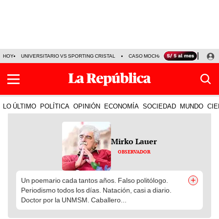
HOY
UNIVERSITARIO VS SPORTING CRISTAL
CASO MOCHASUELDOS
MIGUEL
LO ÚLTIMO
POLÍTICA
OPINIÓN
ECONOMÍA
SOCIEDAD
MUNDO
CIE
Mirko Lauer
OBSERVADOR
+
Un poemario cada tantos años. Falso politólogo.
Periodismo todos los días. Natación, casi a diario.
Doctor por la UNMSM. Caballero...