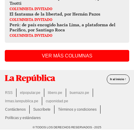
Trotti
COLUMNISTA INVITADO
El fantasma de la libertad, por Hernán Pazos
COLUMNISTA INVITADO
Perú: de país encogido hacia Lima, a plataforma del
Pacífico, por Santiago Roca
COLUMNISTA INVITADO
VER MÁS COLUMNAS
Ir al inicio ↑
RSS
elpopular.pe
libero.pe
buenazo.pe
lrmas.larepublica.pe
cuponidad.pe
Contáctenos
Suscríbete
Términos y condiciones
Políticas y estándares
© TODOS LOS DERECHOS RESERVADOS - 2025