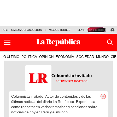
HOY
CASO MOCHASUELDOS
MIGUEL TORRES
LEY PULPÍN
PRECIO DEL
LO ÚLTIMO
POLÍTICA
OPINIÓN
ECONOMÍA
SOCIEDAD
MUNDO
CIE
Columnista invitado
COLUMNISTA INVITADO
+
Columnista invitado. Autor de contenidos y de las
últimas noticias del diario La República. Experiencia
como redactor en varias temáticas y secciones sobre
noticias de hoy en Perú y el mundo.