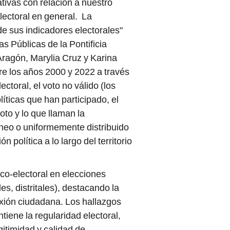
tivas con relación a nuestro
lectoral en general. La
de sus indicadores electorales"
s Públicas de la Pontificia
Aragón, Marylia Cruz y Karina
re los años 2000 y 2022 a través
ectoral, el voto no válido (los
íticas que han participado, el
voto y lo que llaman la
éneo o uniformemente distribuido
 política a lo largo del territorio
ico-electoral en elecciones
s, distritales), destacando la
exión ciudadana. Los hallazgos
iene la regularidad electoral,
gitimidad y calidad de