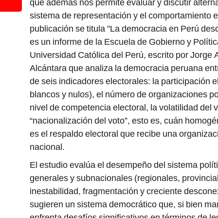
que además nos permite evaluar y discutir alterna
sistema de representación y el comportamiento e
publicación se titula "La democracia en Perú des
es un informe de la Escuela de Gobierno y Política
Universidad Católica del Perú, escrito por Jorge 
Alcántara que analiza la democracia peruana ent
de seis indicadores electorales: la participación el
blancos y nulos), el número de organizaciones pol
nivel de competencia electoral, la volatilidad del 
“nacionalización del voto”, esto es, cuán homog
es el respaldo electoral que recibe una organización
nacional.
El estudio evalúa el desempeño del sistema polít
generales y subnacionales (regionales, provinciale
inestabilidad, fragmentación y creciente descon
sugieren un sistema democrático que, si bien mant
enfrenta desafíos significativos en términos de le