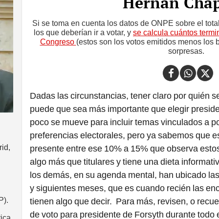
Hernán Chap
Si se toma en cuenta los datos de ONPE sobre el total
los que deberían ir a votar, y
se calcula cuántos termi
Congreso
(estos son los votos emitidos menos los 
sorpresas.
Dadas las circunstancias, tener claro por quién s
puede que sea más importante que elegir preside
poco se mueve para incluir temas vinculados a p
preferencias electorales, pero ya sabemos que e
id,
presente entre ese 10% a 15% que observa estos
algo más que titulares y tiene una dieta informat
los demás, en su agenda mental, han ubicado las
y siguientes meses, que es cuando recién las enc
P).
tienen algo que decir. Para más, revisen, o recu
de voto para presidente de Forsyth durante todo
tica