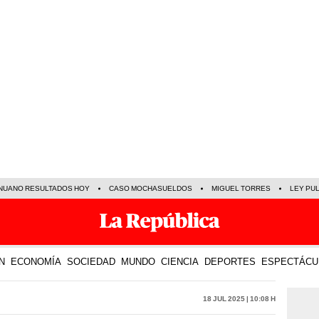
NUANO RESULTADOS HOY
CASO MOCHASUELDOS
MIGUEL TORRES
LEY PU
N
ECONOMÍA
SOCIEDAD
MUNDO
CIENCIA
DEPORTES
ESPECTÁCU
18 Jul 2025 | 10:08 h