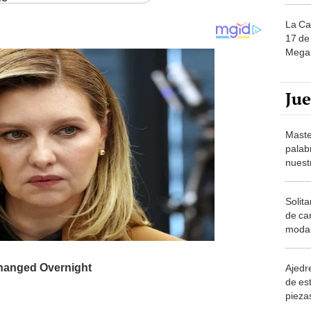
La Ca
17 de 
Mega 
Ju
Maste
palab
nuest
Solita
de ca
moda.
demue
Ajedre
de es
piezas
consi