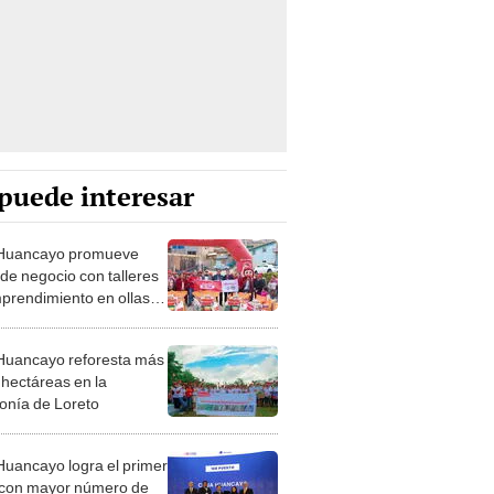
puede interesar
 Huancayo promueve
 de negocio con talleres
prendimiento en ollas
nes
Huancayo reforesta más
 hectáreas en la
nía de Loreto
Huancayo logra el primer
 con mayor número de