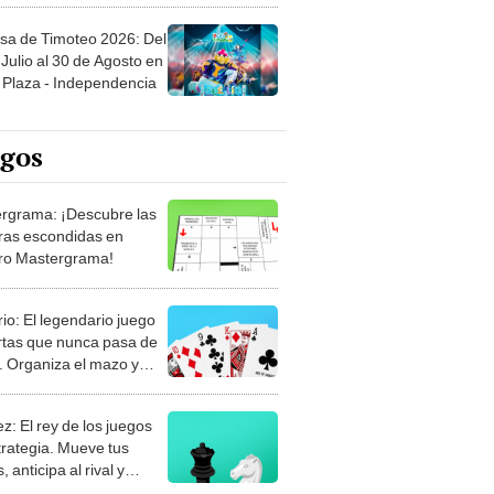
sa de Timoteo 2026: Del
Julio al 30 de Agosto en
Plaza - Independencia
egos
rgrama: ¡Descubre las
ras escondidas en
ro Mastergrama!
rio: El legendario juego
rtas que nunca pasa de
 Organiza el mazo y
stra tu habilidad.
z: El rey de los juegos
trategia. Mueve tus
, anticipa al rival y
gue el jaque mate.