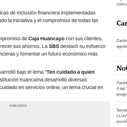
coloc
miviv
icas de inclusión financiera implementadas
do la iniciativa y el compromiso de todas las
Car
compromiso de
Caja Huancayo
con sus clientes,
Carlin
crecer sus ahorros. La
SBS
destacó su esfuerzo
agost
ancieras y fomentar un futuro económico más
No
arrolló bajo el lema "
Ten cuidado a quien
institución huancaína desarrolló diversas
Partid
cuidado en servicios online, un tema crucial en
4 del
progr
dónde
Senam
LLUV
provi