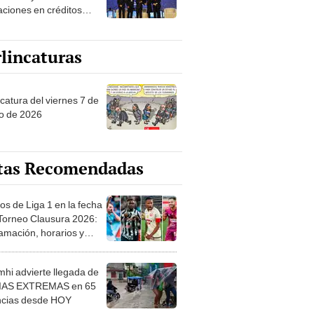
aciones en créditos
ienda
lincaturas
catura del viernes 7 de
o de 2026
tas Recomendadas
os de Liga 1 en la fecha
 Torneo Clausura 2026:
amación, horarios y
 ver
hi advierte llegada de
IAS EXTREMAS en 65
ncias desde HOY