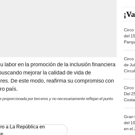
¡Va
Circo 
del 15
Parqu
Migue
Circo
u labor en la promoción de la inclusión financiera
de Jul
Círcul
buscando mejorar la calidad de vida de
es. De este modo, reafirma su compromiso con
Circo
ro país.
Del 2
 proporcionada por terceros y no necesariamente reflejan el punto
Costa
Gran 
del 10
ero a La República en
en el
le