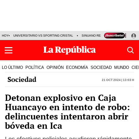
HOY
UNIVERSITARIO VS SPORTING CRISTAL
SINUANO RESULTADOS HOY
CA
LO ÚLTIMO
POLÍTICA
OPINIÓN
ECONOMÍA
SOCIEDAD
MUNDO
CIE
Sociedad
21 Oct 2024 | 13:03 h
Detonan explosivo en Caja
Huancayo en intento de robo:
delincuentes intentaron abrir
bóveda en Ica