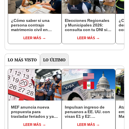
¿Cómo saber si una
Elecciones Regionales
¿Cóm
persona contrajo
y Municipales 2026:
denun
matrimonio civil en
consulta con tu DNI si
con 
Reniec?
fuiste elegido miembro
LEER MÁS
LEER MÁS
de mesa para este 4 de
octubre en el link oficial
de la ONPE
LO MÁS VISTO
LO ÚLTIMO
MEF anuncia nueva
Impulsan ingreso de
Ataca
propuesta para
peruanos a EE. UU. con
empre
trasladar feriados y ya
visas E1 y E2:
María
no sería a los viernes:
emprendedores y
evalú
LEER MÁS
LEER MÁS
“Lunes es mejor día”
pymes serían los más
oper