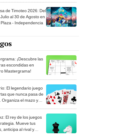
sa de Timoteo 2026: Del
Julio al 30 de Agosto en
Plaza - Independencia
egos
rgrama: ¡Descubre las
ras escondidas en
ro Mastergrama!
rio: El legendario juego
rtas que nunca pasa de
 Organiza el mazo y
stra tu habilidad.
z: El rey de los juegos
trategia. Mueve tus
, anticipa al rival y
gue el jaque mate.