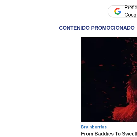
Prefi
Goog