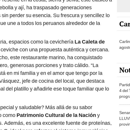
ebolla y ají, ha traspasado generaciones
sin perder su esencia. Su frescura y sencillez lo
Car
que une a todos los peruanos alrededor de la
ria, espacios como la cevichería
La Caleta de
Carlin
agost
l ceviche con una propuesta auténtica y cercana.
ho, este restaurante marino, ha conquistado
ero, generosas porciones y trato cálido. “La
No
stá en mi familia y en el amor que tengo por la
ásquez, jefe de cocina del local, que destaca
Partid
l del platillo y añadirle ese toque familiar que lo
4 del
progr
dónde
pecial y saludable? Más allá de su sabor
Senam
do como
Patrimonio Cultural de la Nación
y
LLUV
ís. Además, es una excelente fuente de proteínas,
provi