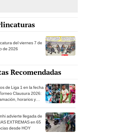
lincaturas
catura del viernes 7 de
o de 2026
tas Recomendadas
os de Liga 1 en la fecha
 Torneo Clausura 2026:
amación, horarios y
 ver
hi advierte llegada de
IAS EXTREMAS en 65
ncias desde HOY