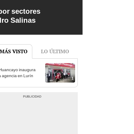
por sectores
dro Salinas
 MÁS VISTO
LO ÚLTIMO
Huancayo inaugura
 agencia en Lurín
1