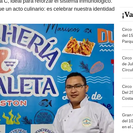
 C, ideal para reforzar el sistema inmunológico.
ue un acto culinario: es celebrar nuestra identidad
¡Va
Circo 
del 15
Parqu
Migue
Circo
de Jul
Círcul
Circo
Del 2
Costa
Gran 
del 10
en el