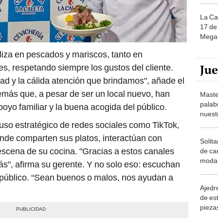
La Ca
17 de 
Mega 
iza en pescados y mariscos, tanto en
Ju
es, respetando siempre los gustos del cliente.
dad y la cálida atención que brindamos", añade el
emás que, a pesar de ser un local nuevo, han
Maste
palab
oyo familiar y la buena acogida del público.
nuest
 uso estratégico de redes sociales como TikTok,
de comparten sus platos, interactúan con
Solita
 escena de su cocina. "Gracias a estos canales
de ca
moda.
s", afirma su gerente. Y no solo eso: escuchan
demue
 público. “Sean buenos o malos, nos ayudan a
Ajedre
de es
piezas
consi