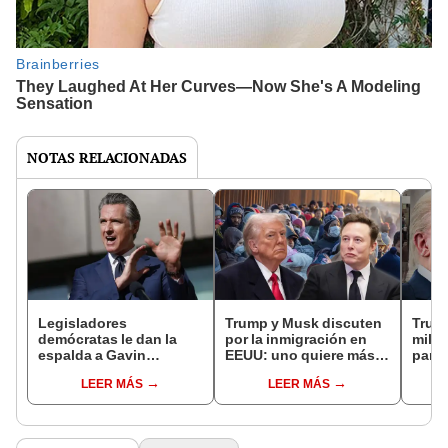
NOTAS RELACIONADAS
Legisladores
Trump y Musk discuten
Trump
demócratas le dan la
por la inmigración en
millo
espalda a Gavin
EEUU: uno quiere más
para 
Newsom tras plan para
deportaciones y el otro
const
LEER MÁS
LEER MÁS
excluir a inmigrantes de
defender programas del
mega
Medi-Cal
USCIS
ferro