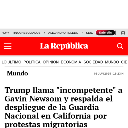
HOY
TINKA RESULTADOS
ALEJANDRO TOLEDO
KENJI FUJIMORI
PRECIO
LO ÚLTIMO
POLÍTICA
OPINIÓN
ECONOMÍA
SOCIEDAD
MUNDO
CIE
Mundo
09 Jun 2025 | 19:23 h
Trump llama "incompetente" a
Gavin Newsom y respalda el
despliegue de la Guardia
Nacional en California por
protestas migratorias