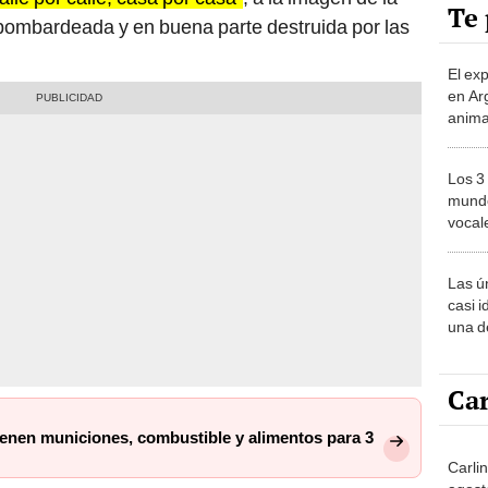
Te 
 bombardeada y en buena parte destruida por las
El ex
en Ar
anima
bosqu
Patag
Los 3
mundo
vocal
Améri
Las ú
casi i
una d
muy s
Car
ienen municiones, combustible y alimentos para 3
Carli