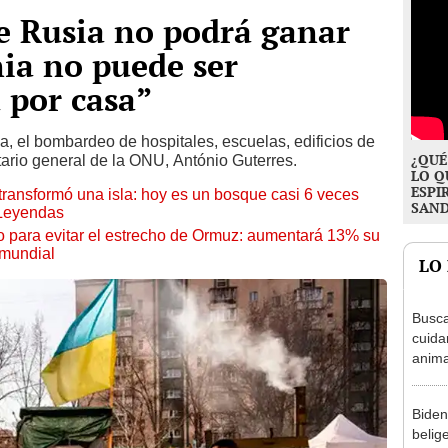
e Rusia no podrá ganar
nia no puede ser
 por casa”
a, el bombardeo de hospitales, escuelas, edificios de
¿QUÉ
etario general de la ONU, António Guterres.
LO Q
ESPI
transformó una isla: hoy es un bosque casi 6 veces
SAN
 Leyendas
o para evitar el estrecho de Ormuz: aumentará 13% su
 mundial
LO
Busca
cuida
anima
Nueva
aloja
Biden
belig