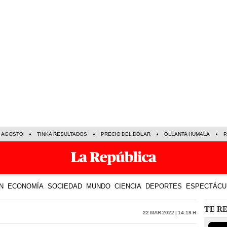
E AGOSTO
TINKA RESULTADOS
PRECIO DEL DÓLAR
OLLANTA HUMALA
P
N
ECONOMÍA
SOCIEDAD
MUNDO
CIENCIA
DEPORTES
ESPECTÁCU
TE R
22 Mar 2022 | 14:19 h