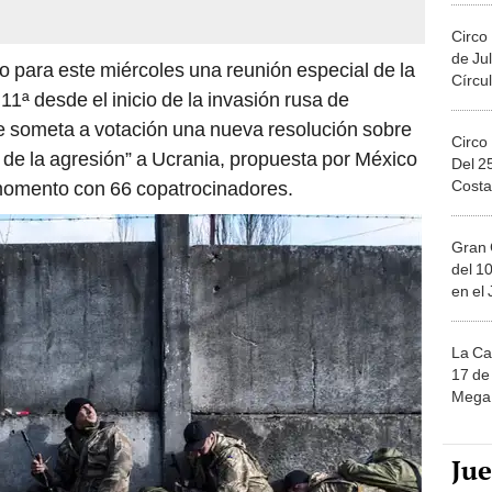
Circo
de Jul
 para este miércoles una reunión especial de la
Círcul
1ª desde el inicio de la invasión rusa de
se someta a votación una nueva resolución sobre
Circo
de la agresión” a Ucrania, propuesta por México
Del 2
Costa
 momento con 66 copatrocinadores.
Gran 
del 10
en el
La Ca
17 de 
Mega 
Ju