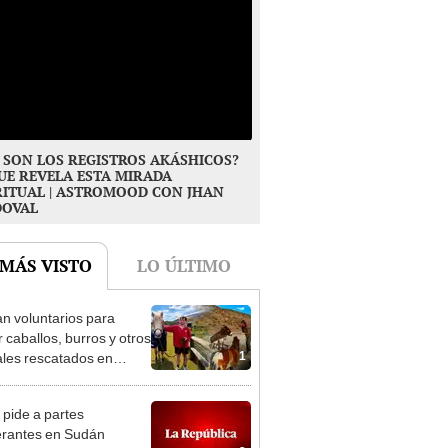
 SON LOS REGISTROS AKÁSHICOS?
UE REVELA ESTA MIRADA
RITUAL | ASTROMOOD CON JHAN
DOVAL
 MÁS VISTO
LO ÚLTIMO
n voluntarios para
r caballos, burros y otros
1
les rescatados en
 Zelanda: ofrecerán
miento gratis
 pide a partes
erantes en Sudán