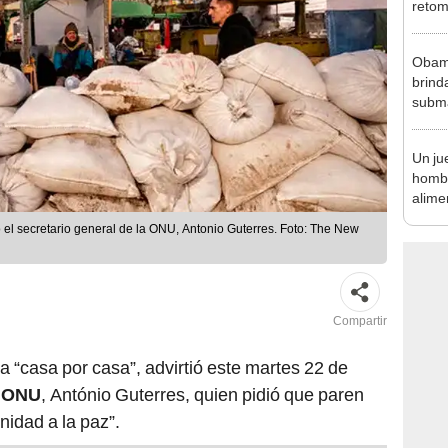
retom
termi
Obama
brind
subma
obsce
Un ju
homb
alimen
divor
 el secretario general de la ONU, Antonio Guterres. Foto: The New
un pr
Compartir
 “casa por casa”, advirtió este martes 22 de
a
ONU
, António Guterres, quien pidió que paren
nidad a la paz”.