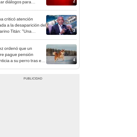
2
ar diálogos para
nar la guerra
 criticó atención
ada a la desaparición del
3
rino Titán: "Una
na desigualdad"
ez ordenó que un
re pague pensión
4
ticia a su perro tras el
cio: el caso que marca
ecedente