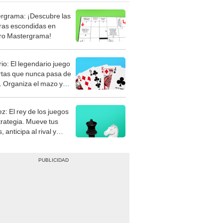
rgrama: ¡Descubre las
ras escondidas en
ro Mastergrama!
rio: El legendario juego
rtas que nunca pasa de
 Organiza el mazo y
stra tu habilidad.
z: El rey de los juegos
trategia. Mueve tus
, anticipa al rival y
gue el jaque mate.