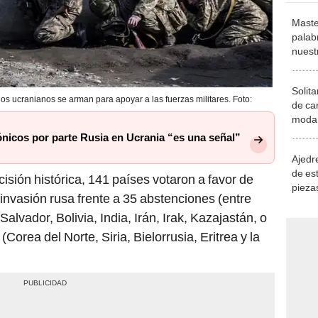
Maste
palab
nuest
Solita
os ucranianos se arman para apoyar a las fuerzas militares. Foto:
de ca
moda.
demue
ónicos por parte Rusia en Ucrania “es una señal”
Ajedre
de es
isión histórica, 141 países votaron a favor de
piezas
invasión rusa frente a 35 abstenciones (entre
consi
alvador, Bolivia, India, Irán, Irak, Kazajastán, o
(Corea del Norte, Siria, Bielorrusia, Eritrea y la