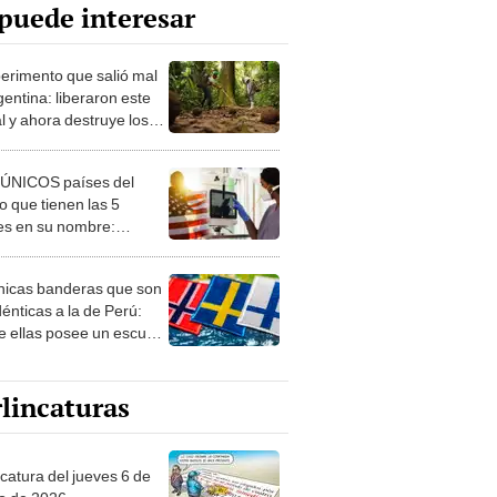
puede interesar
perimento que salió mal
gentina: liberaron este
l y ahora destruye los
es milenarios de la
onia
 ÚNICOS países del
 que tienen las 5
es en su nombre:
ca cuenta con uno
nicas banderas que son
dénticas a la de Perú:
e ellas posee un escudo
imilar
lincaturas
ncatura del jueves 6 de