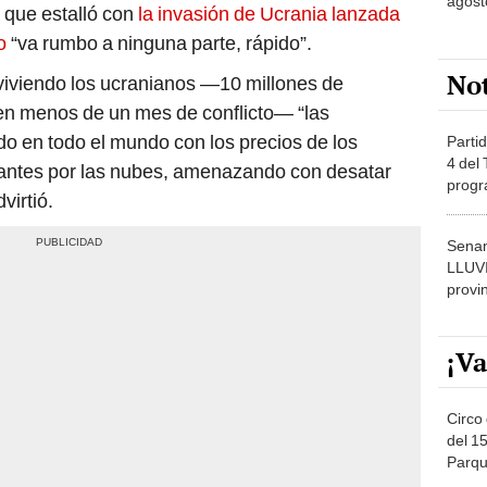
agost
 que estalló con
la invasión de Ucrania lanzada
o
“va rumbo a ninguna parte, rápido”.
No
viviendo los ucranianos —10 millones de
en menos de un mes de conflicto— “las
do en todo el mundo con los precios de los
Partid
4 del
lizantes por las nubes, amenazando con desatar
progr
virtió.
dónde
Senam
LLUV
provi
¡Va
Circo 
del 15
Parqu
Migue