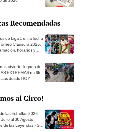
o de 2026
tas Recomendadas
os de Liga 1 en la fecha
 Torneo Clausura 2026:
amación, horarios y
 ver
hi advierte llegada de
IAS EXTREMAS en 65
ncias desde HOY
mos al Circo!
de las Estrellas 2026:
 Julio al 30 Agosto.
e de las Leyendas - San
l