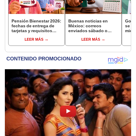
Pensión Bienestar 2026:
Buenas noticias en
Gobe
fechas de entrega de
México: correos
se se
tarjetas y requisitos
enviados sábado o
mien
para nuevos
domingo en juicios de
inves
LEER MÁS
LEER MÁS
beneficiarios
amparo serán válidos
narco
desde el siguiente día
cont
hábil