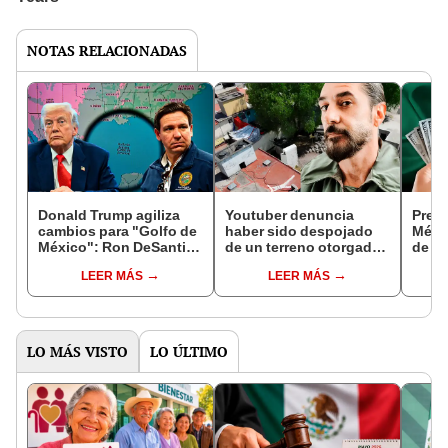
NOTAS RELACIONADAS
Donald Trump agiliza
Youtuber denuncia
Preci
cambios para "Golfo de
haber sido despojado
Méxic
México": Ron DeSantis
de un terreno otorgado
de ab
podría ordenar agregar
por su madre en México:
camb
LEER MÁS
LEER MÁS
"Golfo de América" en
"Ya están construyendo
Azte
los libros de Florida
en él"
LO MÁS VISTO
LO ÚLTIMO