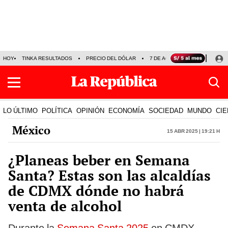
HOY
TINKA RESULTADOS
PRECIO DEL DÓLAR
7 DE AGOSTO
OLLANTA H
LO ÚLTIMO
POLÍTICA
OPINIÓN
ECONOMÍA
SOCIEDAD
MUNDO
CIE
México
15 Abr 2025 | 19:21 h
¿Planeas beber en Semana
Santa? Estas son las alcaldías
de CDMX dónde no habrá
venta de alcohol