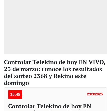
Controlar Telekino de hoy EN VIVO,
23 de marzo: conoce los resultados
del sorteo 2368 y Rekino este
domingo
15:48
23/3/2025
Controlar Telekino de hoy EN