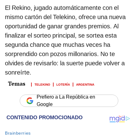
El Rekino, jugado automáticamente con el
mismo cartón del Telekino, ofrece una nueva
oportunidad de ganar grandes premios. Al
finalizar el sorteo principal, se sortea esta
segunda chance que muchas veces ha
sorprendido con pozos millonarios. No te
olvides de revisarlo: la suerte puede volver a
sonreírte.
TELEKINO
LOTERÍA
ARGENTINA
Prefiero a La República en
Google