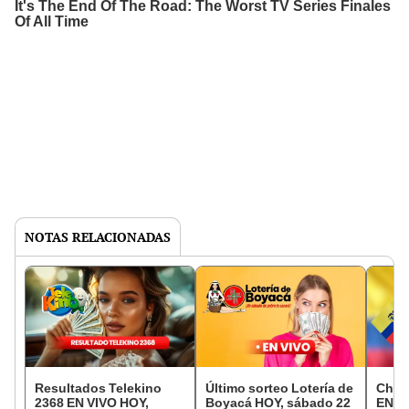
NOTAS RELACIONADAS
Resultados Telekino
Último sorteo Lotería de
Chon
2368 EN VIVO HOY,
Boyacá HOY, sábado 22
EN VI