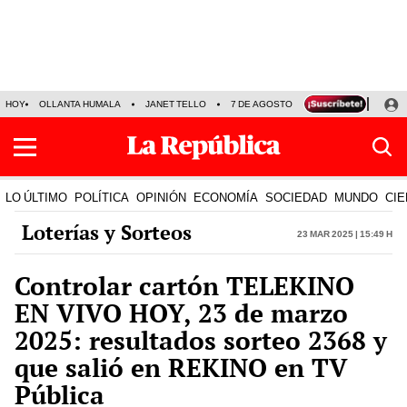
HOY
OLLANTA HUMALA
JANET TELLO
7 DE AGOSTO
TINKA RESULTADOS
LO ÚLTIMO
POLÍTICA
OPINIÓN
ECONOMÍA
SOCIEDAD
MUNDO
CIE
Loterías y Sorteos
23 Mar 2025 | 15:49 h
Controlar cartón TELEKINO
EN VIVO HOY, 23 de marzo
2025: resultados sorteo 2368 y
que salió en REKINO en TV
Pública