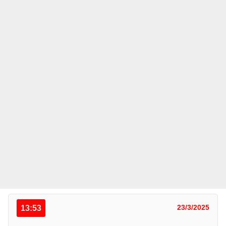
13:53
23/3/2025