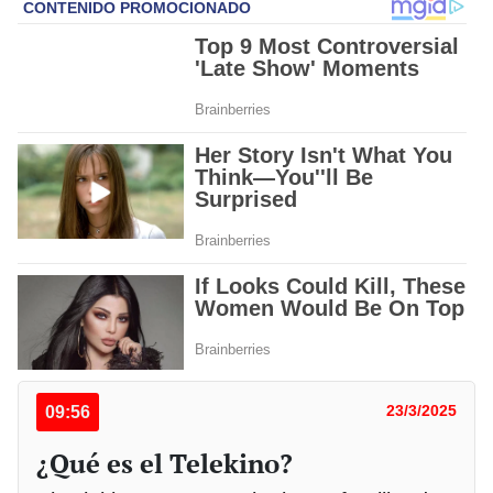
09:56
23/3/2025
¿Qué es el Telekino?