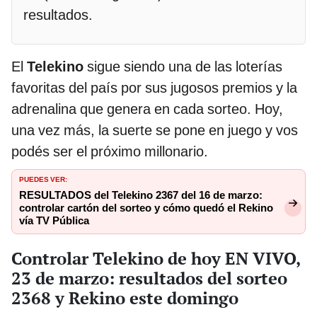
resultados.
El
Telekino
sigue siendo una de las loterías
favoritas del país por sus jugosos premios y la
adrenalina que genera en cada sorteo. Hoy,
una vez más, la suerte se pone en juego y vos
podés ser el próximo millonario.
PUEDES VER:
RESULTADOS del Telekino 2367 del 16 de marzo:
controlar cartón del sorteo y cómo quedó el Rekino
vía TV Pública
Controlar Telekino de hoy EN VIVO,
23 de marzo: resultados del sorteo
2368 y Rekino este domingo