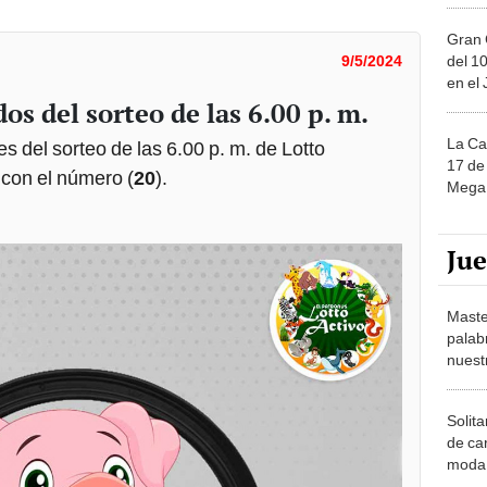
Gran 
del 10
9/5/2024
en el
os del sorteo de las 6.00 p. m.
La Ca
s del sorteo de las 6.00 p. m. de Lotto
17 de 
o con el número (
20
).
Mega 
Ju
Maste
palab
nuest
Solita
de ca
moda.
demue