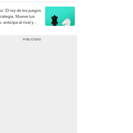
z: El rey de los juegos
trategia. Mueve tus
, anticipa al rival y
gue el jaque mate.