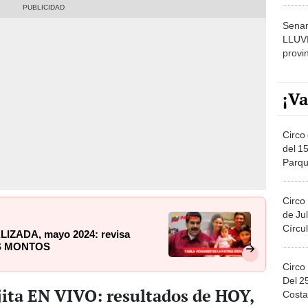
dónde
Senam
LLUV
provi
¡Va
Circo 
del 15
Parqu
Migue
Circo
de Jul
Círcul
ALIZADA, mayo 2024: revisa
OS MONTOS
Circo
Del 2
jita EN VIVO: resultados de HOY,
Costa