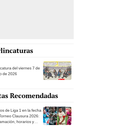
lincaturas
catura del viernes 7 de
o de 2026
tas Recomendadas
os de Liga 1 en la fecha
 Torneo Clausura 2026:
amación, horarios y