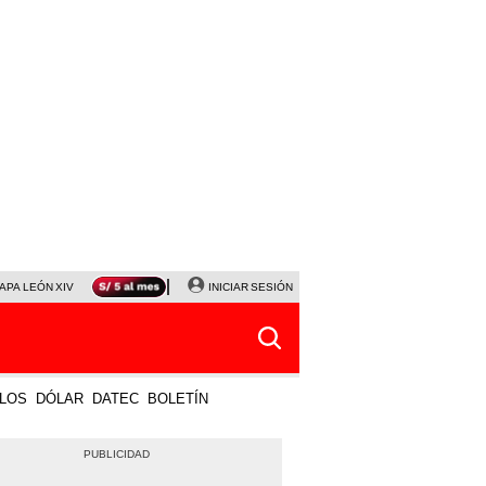
APA LEÓN XIV
NALDY SALDAÑA
INICIAR SESIÓN
LA BELLA LUZ
MAGALY MEDINA
HORÓS
LOS
DÓLAR
DATEC
BOLETÍN