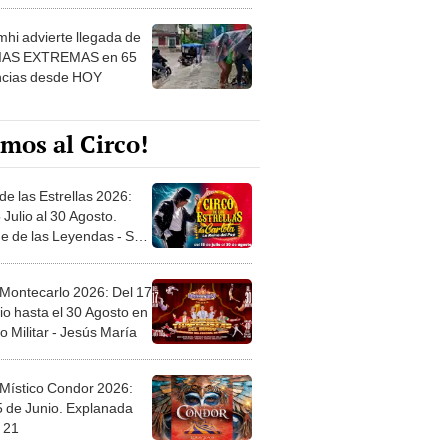
 ver
hi advierte llegada de
IAS EXTREMAS en 65
ncias desde HOY
mos al Circo!
de las Estrellas 2026:
 Julio al 30 Agosto.
e de las Leyendas - San
l
 Montecarlo 2026: Del 17
io hasta el 30 Agosto en
o Militar - Jesús María
 Místico Condor 2026:
5 de Junio. Explanada
 21