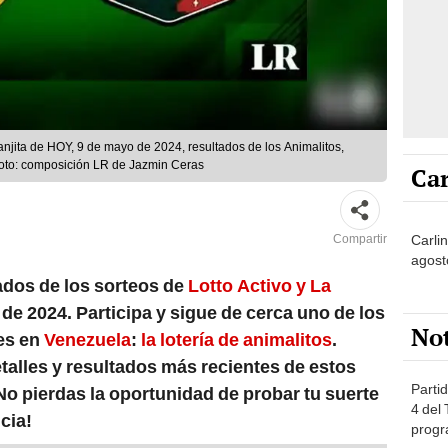
ranjita de HOY, 9 de mayo de 2024, resultados de los Animalitos,
Foto: composición LR de Jazmin Ceras
Car
Carlin
Compartir
agost
tados de los sorteos de
Lotto Activo y La
de 2024. Participa y sigue de cerca uno de los
No
es en
Venezuela
:
la lotería de animalitos
.
talles y resultados más recientes de estos
Partid
¡No pierdas la oportunidad de probar tu suerte
4 del
cia!
progr