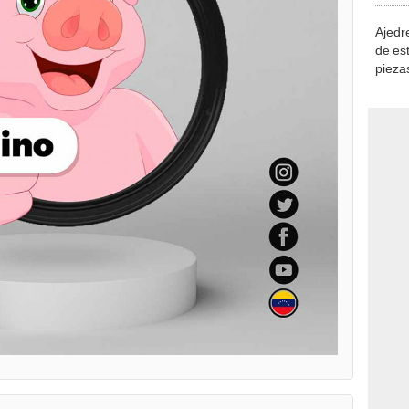
Ajedre
de es
piezas
consi