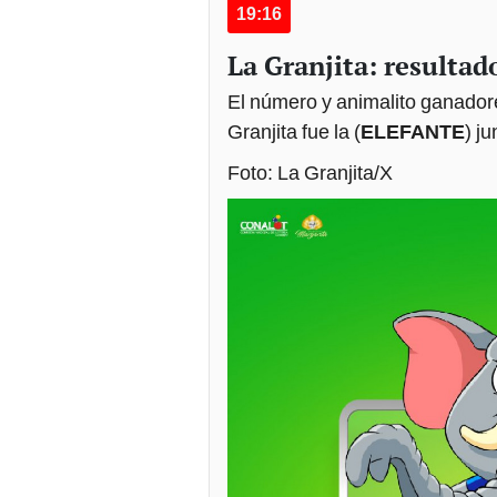
19:16
La Granjita: resultado
El número y animalito ganadore
Granjita fue la (
ELEFANTE
) j
Foto: La Granjita/X