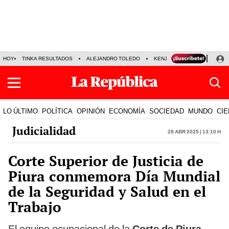
HOY
TINKA RESULTADOS
ALEJANDRO TOLEDO
KENJI FUJIMORI
PRECIO
LO ÚLTIMO
POLÍTICA
OPINIÓN
ECONOMÍA
SOCIEDAD
MUNDO
CIE
Judicialidad
28 Abr 2025 | 13:10 h
Corte Superior de Justicia de
Piura conmemora Día Mundial
de la Seguridad y Salud en el
Trabajo