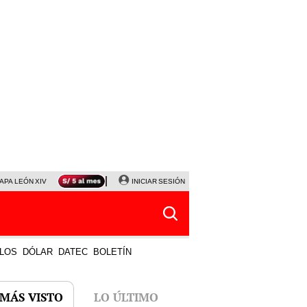
APA LEÓN XIV
NALDY SALDAÑA
INICIAR SESIÓN
LA BELLA LUZ
MAGALY MEDINA
HORÓS
LOS
DÓLAR
DATEC
BOLETÍN
 MÁS VISTO
LO ÚLTIMO