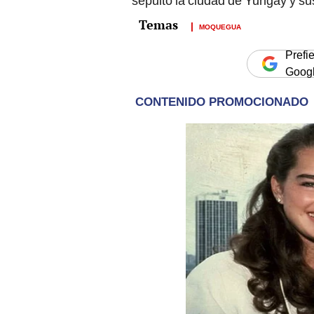
sepultó la ciudad de Yungay y s
MOQUEGUA
Prefi
Goog