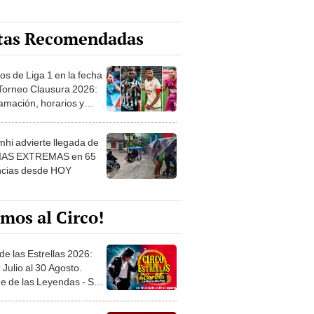
tas Recomendadas
os de Liga 1 en la fecha
 Torneo Clausura 2026:
amación, horarios y
 ver
hi advierte llegada de
IAS EXTREMAS en 65
ncias desde HOY
mos al Circo!
de las Estrellas 2026:
 Julio al 30 Agosto.
e de las Leyendas - San
l