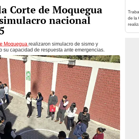
 la Corte de Moquegua
Traba
 simulacro nacional
de la
reali
5
de Moquegua
realizaron simulacro de sismo y
do su capacidad de respuesta ante emergencias.