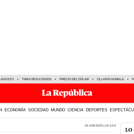
E AGOSTO
TINKA RESULTADOS
PRECIO DEL DÓLAR
OLLANTA HUMALA
P
N
ECONOMÍA
SOCIEDAD
MUNDO
CIENCIA
DEPORTES
ESPECTÁCU
04 Jun 2025 | 10:14 h
LO