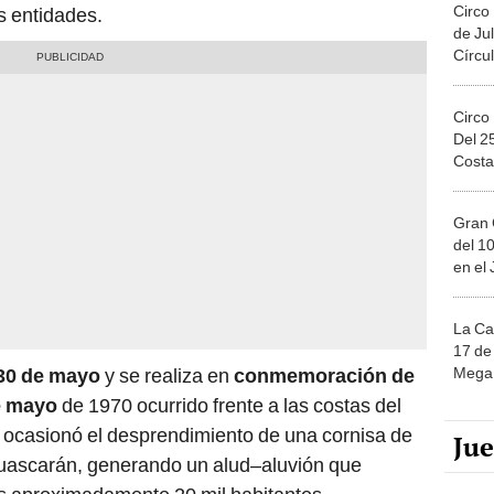
Circo
s entidades.
de Jul
Círcul
Circo
Del 2
Costa
Gran 
del 10
en el
La Ca
17 de 
Mega 
 30 de mayo
y se realiza en
conmemoración de
de mayo
de 1970 ocurrido frente a las costas del
 ocasionó el desprendimiento de una cornisa de
Ju
 Huascarán, generando un alud–aluvión que