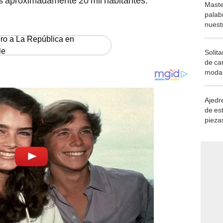
us aproximadamente 20 mil habitantes.
Maste
palab
nuest
ero a La República en
le
Solita
de ca
moda.
demue
Ajedre
de es
piezas
consi