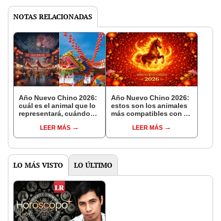
NOTAS RELACIONADAS
Año Nuevo Chino 2026:
Año Nuevo Chino 2026:
cuál es el animal que lo
estos son los animales
representará, cuándo
más compatibles con el
empieza y qué significa
Caballo de Fuego y esto
LEER MÁS
LEER MÁS
esta milenaria tradición
les deparará este año
LO MÁS VISTO
LO ÚLTIMO