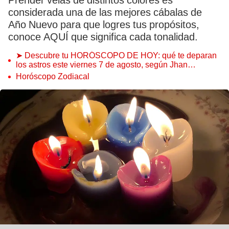
Prender velas de distintos colores es
considerada una de las mejores cábalas de
Año Nuevo para que logres tus propósitos,
conoce AQUÍ que significa cada tonalidad.
➤ Descubre tu HORÓSCOPO DE HOY: qué te deparan
los astros este viernes 7 de agosto, según Jhan
Sandoval
Horóscopo Zodiacal