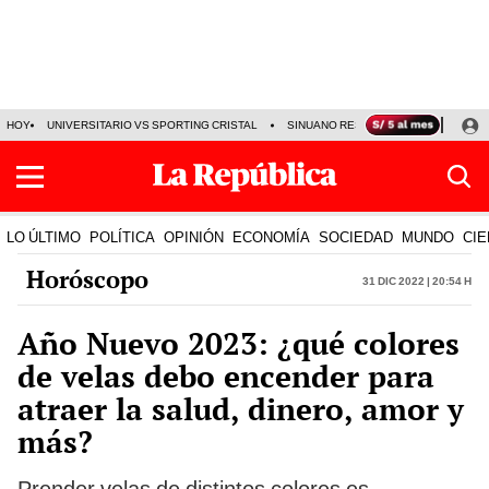
HOY
UNIVERSITARIO VS SPORTING CRISTAL
SINUANO RESULTADOS HOY
CA
LO ÚLTIMO
POLÍTICA
OPINIÓN
ECONOMÍA
SOCIEDAD
MUNDO
CIE
Horóscopo
31 Dic 2022 | 20:54 h
Año Nuevo 2023: ¿qué colores
de velas debo encender para
atraer la salud, dinero, amor y
más?