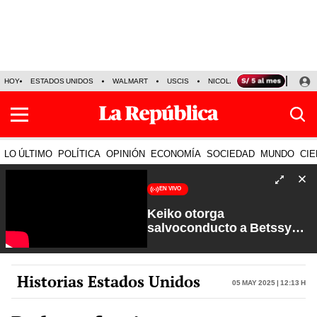
HOY
ESTADOS UNIDOS
WALMART
USCIS
NICOLÁS MADURO
P-8 PO
LO ÚLTIMO
POLÍTICA
OPINIÓN
ECONOMÍA
SOCIEDAD
MUNDO
CIE
EN VIVO
Keiko otorga
salvoconducto a Betssy
Chávez y renuevan
Petroperú | Sin Guion con
Rosa María Palacios
Historias Estados Unidos
05 May 2025 | 12:13 h