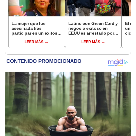
La mujer que fue
Latino con Green Card y
El c
asesinada tras
negocio exitoso en
un pa
participar en un exitoso
EEUU es arrestado por
cicat
talk show de EEUU con
ICE: comenzó como
sobre
LEER MÁS
LEER MÁS
su exesposo y la
vendedor ambulante a
opera
amante
los 11 años
desd