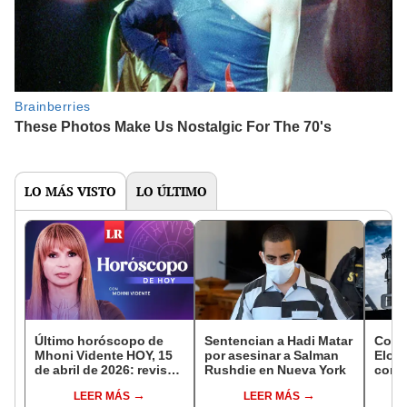
LO MÁS VISTO
LO ÚLTIMO
Último horóscopo de
Sentencian a Hadi Matar
Cono
Mhoni Vidente HOY, 15
por asesinar a Salman
Elon
de abril de 2026: revisa
Rushdie en Nueva York
cons
las predicciones de tu
una b
LEER MÁS
LEER MÁS
signo y entérate si te
cohet