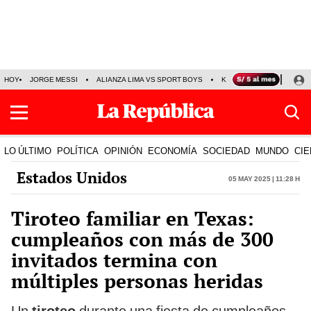
HOY
JORGE MESSI
ALIANZA LIMA VS SPORT BOYS
KENJI FUJIMORI
PRE
LO ÚLTIMO
POLÍTICA
OPINIÓN
ECONOMÍA
SOCIEDAD
MUNDO
CIE
Estados Unidos
05 May 2025 | 11:28 h
Tiroteo familiar en Texas:
cumpleaños con más de 300
invitados termina con
múltiples personas heridas