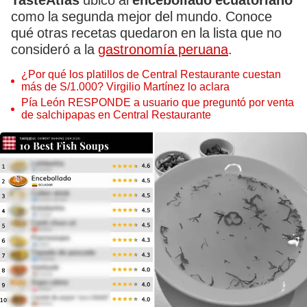
TasteAtlas
ubicó al
encebollado ecuatoriano
como la segunda mejor del mundo. Conoce
qué otras recetas quedaron en la lista que no
consideró a la
gastronomía peruana
.
¿Por qué los platillos de Central Restaurante cuestan
más de S/1.000? Virgilio Martínez lo aclara
Pía León RESPONDE a usuario que preguntó por venta
de salchipapas en Central Restaurante