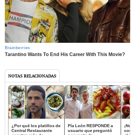
NOTAS RELACIONADAS
¿Por qué los platillos de
Pía León RESPONDE a
¡No s
Central Restaurante
usuario que preguntó
cocin