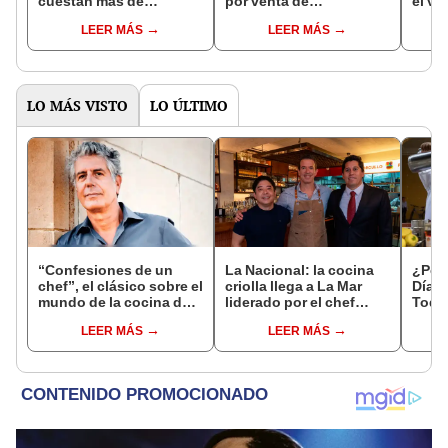
cuestan más de
por venta de
el vi
S/1.000? Virgilio
salchipapas en Central
cómo 
LEER MÁS
LEER MÁS
Martínez lo aclara
Restaurante
LO MÁS VISTO
LO ÚLTIMO
“Confesiones de un
La Nacional: la cocina
¿Por 
chef”, el clásico sobre el
criolla llega a La Mar
Día d
mundo de la cocina de
liderado por el chef
Todos
Anthony Bourdain
Rafael Piqueras
esta
LEER MÁS
LEER MÁS