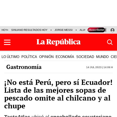
HOY
SINUANO RESULTADOS HOY
JORGE MESSI
ALIANZA LIMA VS SPORT BO
LO ÚLTIMO
POLÍTICA
OPINIÓN
ECONOMÍA
SOCIEDAD
MUNDO
CIE
Gastronomía
14 Jul 2023 | 14:06 h
¡No está Perú, pero sí Ecuador!
Lista de las mejores sopas de
pescado omite al chilcano y al
chupe