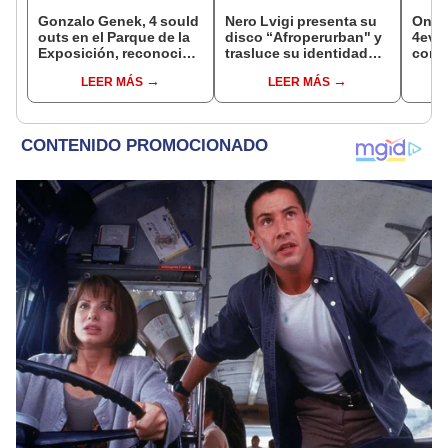
Gonzalo Genek, 4 sould
Nero Lvigi presenta su
Once 
outs en el Parque de la
disco “Afroperurban" y
4eva"
Exposición, reconocido
trasluce su identidad
con 
y siempre en tendencia
cultural a través de la
inter
LEER MÁS
LEER MÁS
música