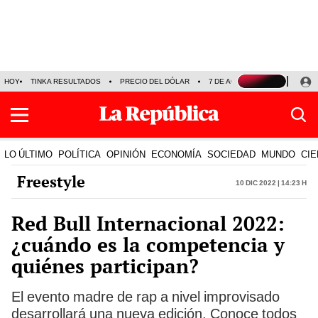
HOY
TINKA RESULTADOS
PRECIO DEL DÓLAR
7 DE AGOSTO
OLLANTA H
LO ÚLTIMO
POLÍTICA
OPINIÓN
ECONOMÍA
SOCIEDAD
MUNDO
CIE
Freestyle
10 Dic 2022 | 14:23 h
Red Bull Internacional 2022:
¿cuándo es la competencia y
quiénes participan?
El evento madre de rap a nivel improvisado
desarrollará una nueva edición. Conoce todos