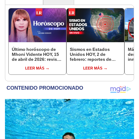
Último horóscopo de
Sismos en Estados
Más 
Mhoni Vidente HOY, 15
Unidos HOY, 2 de
denu
de abril de 2026: revisa
febrero: reportes de
inmob
las predicciones de tu
magnitud y epicentro
los U
LEER MÁS
LEER MÁS
signo y entérate si te
del sismo vía USGS
Repú
espera un día
afortunado