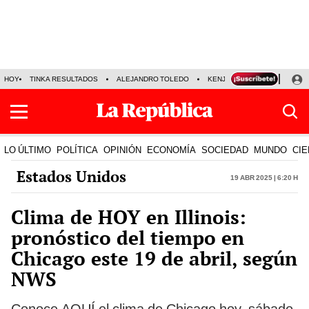
HOY
TINKA RESULTADOS
ALEJANDRO TOLEDO
KENJI FUJIMORI
PRECIO
LO ÚLTIMO
POLÍTICA
OPINIÓN
ECONOMÍA
SOCIEDAD
MUNDO
CIE
Estados Unidos
19 Abr 2025 | 6:20 h
Clima de HOY en Illinois:
pronóstico del tiempo en
Chicago este 19 de abril, según
NWS