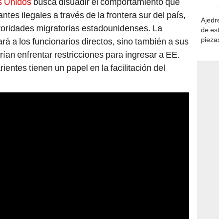
s Unidos
busca disuadir el comportamiento que
demue
antes ilegales a través de la frontera sur del país,
Ajedre
toridades migratorias estadounidenses. La
de es
piezas
ará a los funcionarios directos, sino también a sus
consi
ían enfrentar restricciones para ingresar a EE.
ientes tienen un papel en la facilitación del