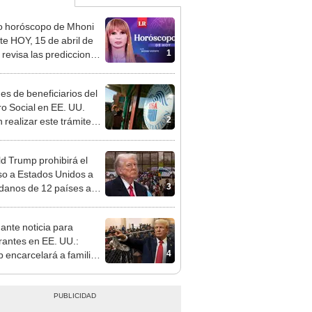
o horóscopo de Mhoni
te HOY, 15 de abril de
1
 revisa las predicciones
signo y entérate si te
a un día afortunado
nes de beneficiarios del
o Social en EE. UU.
2
 realizar este trámite
te para no perder su
d Trump prohibirá el
so a Estados Unidos a
3
danos de 12 países a
 de este lunes 9 de junio
ante noticia para
rantes en EE. UU.:
4
 encarcelará a familias
as en 2025, según Tom
an