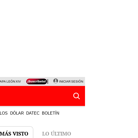
APA LEÓN XIV
NALDY SALDAÑA
INICIAR SESIÓN
LA BELLA LUZ
MAGALY MEDINA
HORÓS
LOS
DÓLAR
DATEC
BOLETÍN
 MÁS VISTO
LO ÚLTIMO