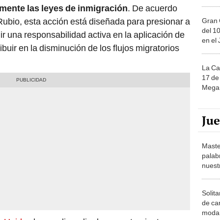
ente las leyes de inmigración
. De acuerdo
ubio, esta acción está diseñada para presionar a
Gran 
del 10
r una responsabilidad activa en la aplicación de
en el
ibuir en la disminución de los flujos migratorios
La Ca
17 de 
Mega 
Ju
Maste
palab
nuest
Solita
de ca
moda.