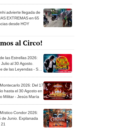
 ver
hi advierte llegada de
IAS EXTREMAS en 65
ncias desde HOY
mos al Circo!
de las Estrellas 2026:
 Julio al 30 Agosto.
e de las Leyendas - San
l
 Montecarlo 2026: Del 17
io hasta el 30 Agosto en
o Militar - Jesús María
 Místico Condor 2026:
5 de Junio. Explanada
 21