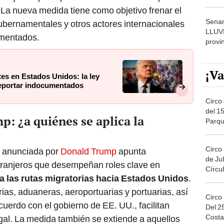
dónde
. La nueva medida tiene como objetivo frenar el
Senam
ubernamentales y otros actores internacionales
LLUV
umentados.
provi
¡Va
es en Estados Unidos: la ley
deportar indocumentados
Circo 
del 15
p: ¿a quiénes se aplica la
Parqu
Migue
Circo
as anunciada por
Donald Trump
apunta
de Jul
xtranjeros que desempeñan roles clave en
Círcul
a las rutas migratorias hacia Estados Unidos
.
ias, aduaneras, aeroportuarias y portuarias, así
Circo
uerdo con el gobierno de EE. UU., facilitan
Del 2
Costa
gal. La medida también se extiende a aquellos