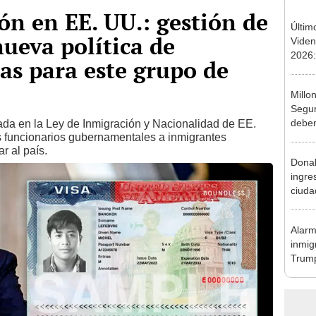
ón en EE. UU.: gestión de
Últim
ueva política de
Viden
2026:
sas para este grupo de
de tu 
esper
Millo
Segur
deben
a en la Ley de Inmigración y Nacionalidad de EE.
os funcionarios gubernamentales a inmigrantes
urgen
r al país.
pago
Donal
ingre
ciuda
partir
Alarm
inmig
Trump
enter
Hom