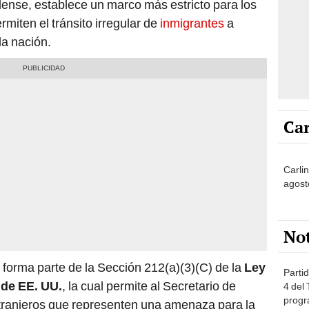
dense, establece un marco más estricto para los
rmiten el tránsito irregular de
inmigrantes
a
la nación.
Car
Carli
agost
No
s forma parte de la Sección 212(a)(3)(C) de la
Ley
Partid
 de EE. UU.
, la cual permite al Secretario de
4 del
progr
xtranjeros que representen una amenaza para la