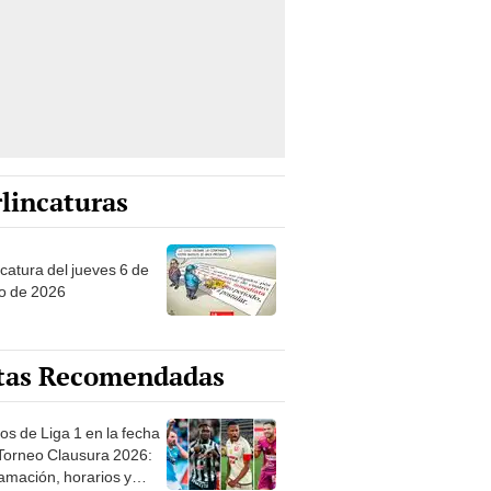
lincaturas
ncatura del jueves 6 de
o de 2026
tas Recomendadas
os de Liga 1 en la fecha
 Torneo Clausura 2026:
amación, horarios y