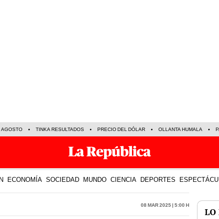
E AGOSTO
TINKA RESULTADOS
PRECIO DEL DÓLAR
OLLANTA HUMALA
P
N
ECONOMÍA
SOCIEDAD
MUNDO
CIENCIA
DEPORTES
ESPECTÁCU
08 Mar 2025 | 5:00 h
LO