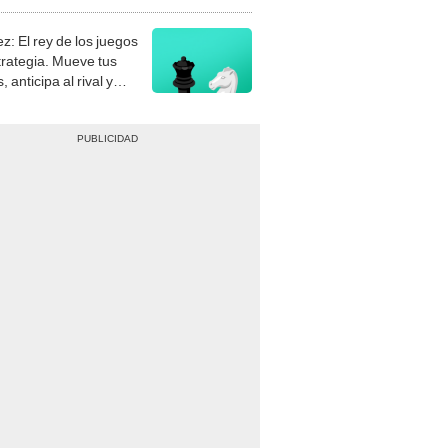
stra tu habilidad.
z: El rey de los juegos
trategia. Mueve tus
, anticipa al rival y
gue el jaque mate.