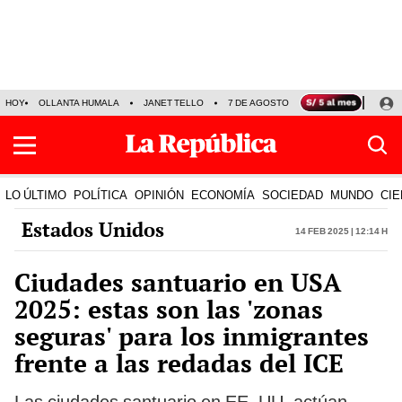
HOY
OLLANTA HUMALA
JANET TELLO
7 DE AGOSTO
TINKA RESULTADOS
LO ÚLTIMO
POLÍTICA
OPINIÓN
ECONOMÍA
SOCIEDAD
MUNDO
CIE
Estados Unidos
14 Feb 2025 | 12:14 h
Ciudades santuario en USA
2025: estas son las 'zonas
seguras' para los inmigrantes
frente a las redadas del ICE