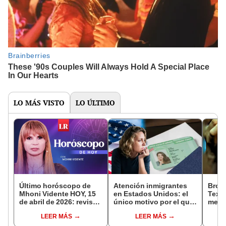
LO MÁS VISTO
LO ÚLTIMO
Último horóscopo de
Atención inmigrantes
Brot
Mhoni Vidente HOY, 15
en Estados Unidos: el
Texas
de abril de 2026: revisa
único motivo por el que
menon
las predicciones de tu
tu Green Card podría ser
comu
LEER MÁS
LEER MÁS
signo y entérate si te
anulada
riesg