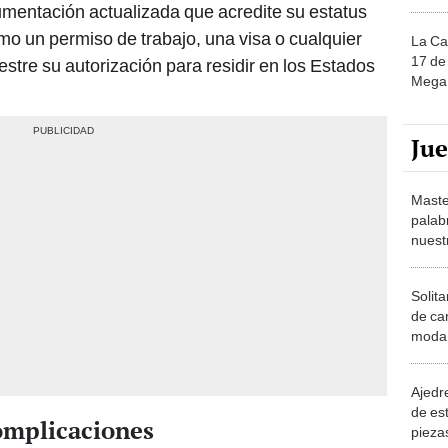
entación actualizada que acredite su estatus
omo un permiso de trabajo, una visa o cualquier
La Ca
17 de 
tre su autorización para residir en los Estados
Mega 
Ju
Maste
palab
nuest
Solita
de ca
moda.
demue
Ajedre
de es
complicaciones
piezas