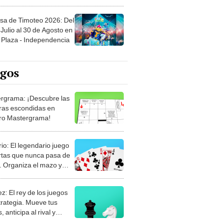
sa de Timoteo 2026: Del
Julio al 30 de Agosto en
Plaza - Independencia
egos
rgrama: ¡Descubre las
ras escondidas en
ro Mastergrama!
rio: El legendario juego
rtas que nunca pasa de
 Organiza el mazo y
stra tu habilidad.
z: El rey de los juegos
trategia. Mueve tus
, anticipa al rival y