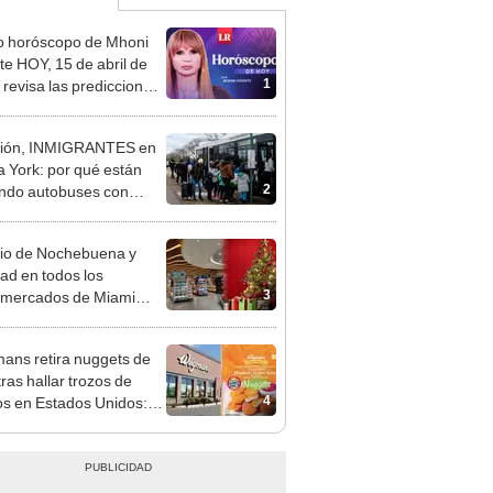
o horóscopo de Mhoni
te HOY, 15 de abril de
1
 revisa las predicciones
signo y entérate si te
a un día afortunado
ción, INMIGRANTES en
 York: por qué están
2
ndo autobuses con
os INDOCUMENTADOS
greso a Texas
io de Nochebuena y
ad en todos los
3
rmercados de Miami
24 y 25 de diciembre
ns retira nuggets de
tras hallar trozos de
4
s en Estados Unidos:
a en Nueva York y otros 7
os