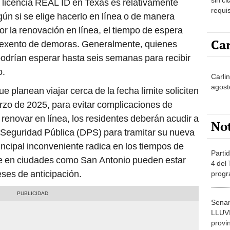
 licencia REAL ID en Texas es relativamente
requis
gún si se elige hacerlo en línea o de manera
proce
or la renovación en línea, el tiempo de espera
Car
á exento de demoras. Generalmente, quienes
 podrían esperar hasta seis semanas para recibir
o.
Carli
agost
 planean viajar cerca de la fecha límite soliciten
rzo de 2025, para evitar complicaciones de
 renovar en línea, los residentes deberán acudir a
No
 Seguridad Pública (DPS) para tramitar su nueva
rincipal inconveniente radica en los tiempos de
Partid
ue en ciudades como San Antonio pueden estar
4 del
es de anticipación.
progr
dónde
Senam
LLUV
provi