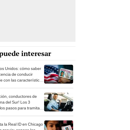
puede interesar
os Unidos: cómo saber
licencia de conducir
e con las características
a Real ID 2025
ción, conductores de
na del Sur! Los 3
llos pasos para tramitar
o tu Real ID en USA 2025
ta la Real ID en Chicago
ta previa: conoce los