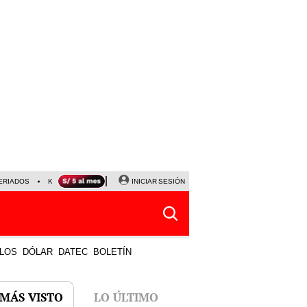
ERIADOS
KEIKO FUJIMORI
NALDY SALDAÑA
INICIAR SESIÓN
JAVIER MILEI
PARTIDOS DE
LOS
DÓLAR
DATEC
BOLETÍN
 MÁS VISTO
LO ÚLTIMO