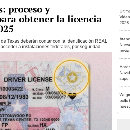
: proceso y
Últim
ra obtener la licencia
Viden
2026:
025
de tu 
esper
Aten
de Texas deberán contar con la identificación REAL
Nueva
 acceder a instalaciones federales, por seguridad.
envia
vari
de re
Horar
Navid
supe
este 
Wegma
pollo 
hueso
alert
estad