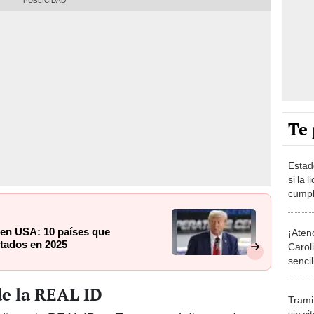
Te 
Estad
si la 
cumpl
de un
 en USA: 10 países que
¡Aten
tados en 2025
Caroli
senci
rápid
de la REAL ID
Trami
sin ci