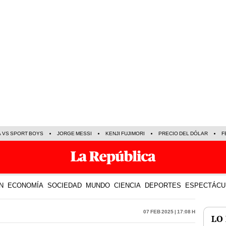
A VS SPORT BOYS
JORGE MESSI
KENJI FUJIMORI
PRECIO DEL DÓLAR
F
N
ECONOMÍA
SOCIEDAD
MUNDO
CIENCIA
DEPORTES
ESPECTÁCU
07 Feb 2025 | 17:08 h
LO