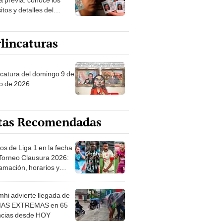
itos y detalles del
so
lincaturas
ncatura del domingo 9 de
o de 2026
tas Recomendadas
os de Liga 1 en la fecha
 Torneo Clausura 2026:
amación, horarios y
 ver
hi advierte llegada de
IAS EXTREMAS en 65
ncias desde HOY