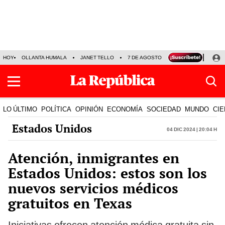
HOY
OLLANTA HUMALA
JANET TELLO
7 DE AGOSTO
TINKA RESULTADOS
LO ÚLTIMO
POLÍTICA
OPINIÓN
ECONOMÍA
SOCIEDAD
MUNDO
CIE
Estados Unidos
04 Dic 2024 | 20:04 h
Atención, inmigrantes en
Estados Unidos: estos son los
nuevos servicios médicos
gratuitos en Texas