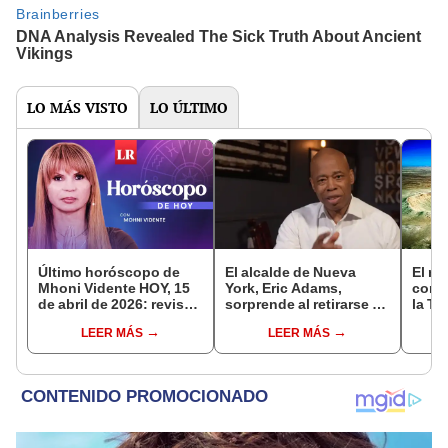
LO MÁS VISTO
LO ÚLTIMO
Último horóscopo de
El alcalde de Nueva
El me
Mhoni Vidente HOY, 15
York, Eric Adams,
con l
de abril de 2026: revisa
sorprende al retirarse de
la Ti
las predicciones de tu
las primarias
a Es
LEER MÁS
LEER MÁS
signo y entérate si te
demócratas para buscar
66 mi
espera un día
reelección
afortunado
independiente