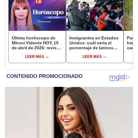
Último horóscopo de
Inmigrantes en Estados
Pato 
Mhoni Vidente HOY, 15
Unidos: cuál sería el
hiere
de abril de 2026: revisa
porcentaje de latinos
caus
las predicciones de tu
que vivirán en California
veci
LEER MÁS
LEER MÁS
signo y entérate si te
desde 2025
Coral
espera un día
recup
afortunado