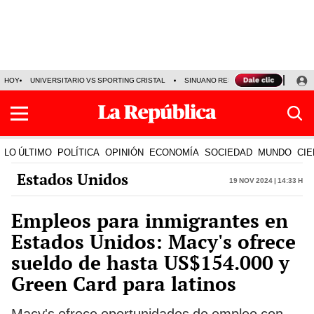
HOY
UNIVERSITARIO VS SPORTING CRISTAL
SINUANO RESULTADOS HOY
CA
LO ÚLTIMO
POLÍTICA
OPINIÓN
ECONOMÍA
SOCIEDAD
MUNDO
CIE
Estados Unidos
19 Nov 2024 | 14:33 h
Empleos para inmigrantes en
Estados Unidos: Macy's ofrece
sueldo de hasta US$154.000 y
Green Card para latinos