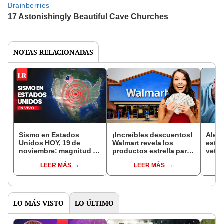
NOTAS RELACIONADAS
Sismo en Estados
¡Increíbles descuentos!
Alert
Unidos HOY, 19 de
Walmart revela los
estas
noviembre: magnitud y
productos estrella para
vetad
epicentro del NUEVO
Black Friday 2024 en
resi
LEER MÁS
LEER MÁS
TEMBLOR, según USGS
EE.UU.
en E
LO MÁS VISTO
LO ÚLTIMO