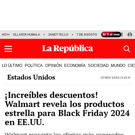
HOY
OLLANTA HUMALA
JANET TELLO
7 DE AGOSTO
TINKA RESULTADOS
LO ÚLTIMO
POLÍTICA
OPINIÓN
ECONOMÍA
SOCIEDAD
MUNDO
CIE
Estados Unidos
19 Nov 2024 | 9:42 h
¡Increíbles descuentos!
Walmart revela los productos
estrella para Black Friday 2024
en EE.UU.