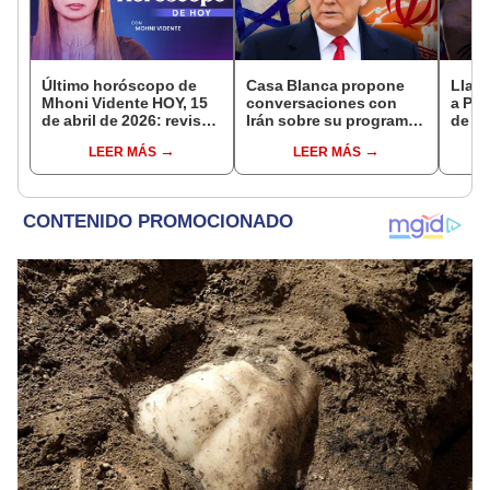
Último horóscopo de
Casa Blanca propone
Llama
Mhoni Vidente HOY, 15
conversaciones con
a Pue
de abril de 2026: revisa
Irán sobre su programa
de Tr
las predicciones de tu
nuclear y el alto al fuego
Lópe
LEER MÁS
LEER MÁS
signo y entérate si te
con Israel, según
más 
espera un día
reportes
por 
afortunado