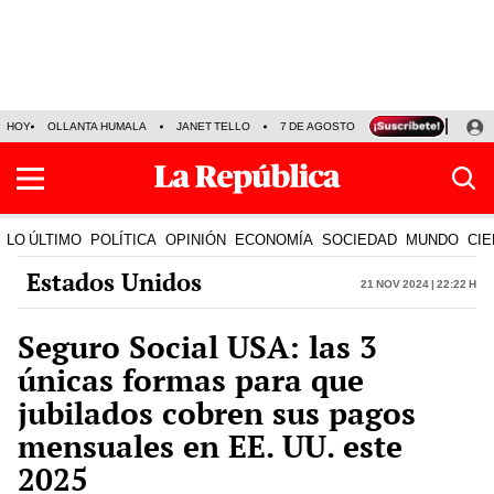
HOY
OLLANTA HUMALA
JANET TELLO
7 DE AGOSTO
TINKA RESULTADOS
LO ÚLTIMO
POLÍTICA
OPINIÓN
ECONOMÍA
SOCIEDAD
MUNDO
CIE
Estados Unidos
21 Nov 2024 | 22:22 h
Seguro Social USA: las 3
únicas formas para que
jubilados cobren sus pagos
mensuales en EE. UU. este
2025