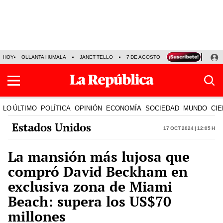
HOY
OLLANTA HUMALA
JANET TELLO
7 DE AGOSTO
TINKA RESULTADOS
LO ÚLTIMO
POLÍTICA
OPINIÓN
ECONOMÍA
SOCIEDAD
MUNDO
CIE
Estados Unidos
17 Oct 2024 | 12:05 h
La mansión más lujosa que
compró David Beckham en
exclusiva zona de Miami
Beach: supera los US$70
millones