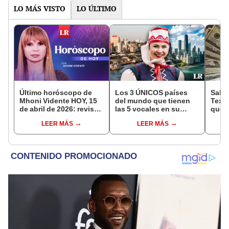
LO MÁS VISTO
LO ÚLTIMO
Último horóscopo de
Los 3 ÚNICOS países
Salar
Mhoni Vidente HOY, 15
del mundo que tienen
Texas
de abril de 2026: revisa
las 5 vocales en su
que 
las predicciones de tu
nombre: América cuenta
traba
LEER MÁS
LEER MÁS
signo y entérate si te
con uno
parti
espera un día
afortunado