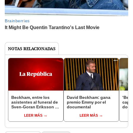
NOTAS RELACIONADAS
Beckham, entre los
David Beckham: gana
‘Bec
asistentes al funeral de
premio Emmy por el
capít
Sven-Goran Eriksson en
documental
docu
Suecia
exfut
LEER MÁS
LEER MÁS