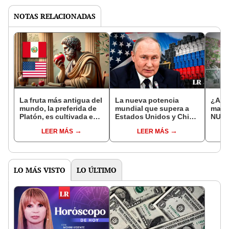
NOTAS RELACIONADAS
La fruta más antigua del
La nueva potencia
¿Adió
mundo, la preferida de
mundial que supera a
mano
Platón, es cultivada en 4
Estados Unidos y China
NUEV
países de América
con la mayor
prohi
LEER MÁS
LEER MÁS
Latina y Estados Unidos
importación de petróleo
aero
ruso este 2024
Unid
LO MÁS VISTO
LO ÚLTIMO