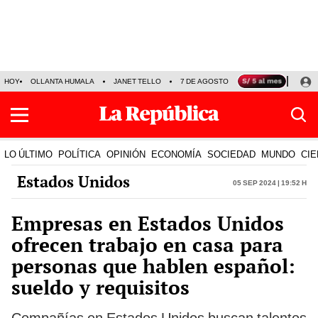
HOY
OLLANTA HUMALA
JANET TELLO
7 DE AGOSTO
TINKA RESULTADOS
LO ÚLTIMO
POLÍTICA
OPINIÓN
ECONOMÍA
SOCIEDAD
MUNDO
CIE
Estados Unidos
05 Sep 2024 | 19:52 h
Empresas en Estados Unidos
ofrecen trabajo en casa para
personas que hablen español:
sueldo y requisitos