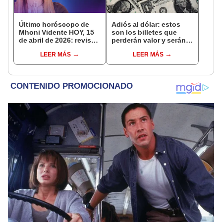
Último horóscopo de
Adiós al dólar: estos
Mhoni Vidente HOY, 15
son los billetes que
de abril de 2026: revisa
perderán valor y serán
las predicciones de tu
rechazados en bancos y
LEER MÁS
LEER MÁS
signo y entérate si te
tiendas de Estados
espera un día
Unidos
afortunado