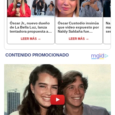
Óscar Jr., nuevo dueño
Óscar Custodio insinúa
Naldy
de La Bella Luz, lanza
que video expuesto por
mant
tentadora propuesta a
Naldy Saldaña fue
senti
Naldy Saldaña tras
editado y hace fuerte
de La
LEER MÁS
LEER MÁS
denuncia por
advertencia: “Lo
denun
tocamientos: “Va a
determinara la justicia”
toca
haber otro tipo de ley”
pare