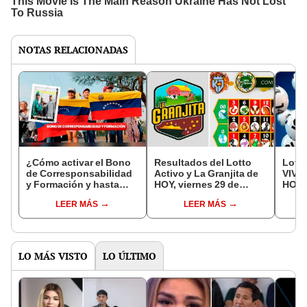
NOTAS RELACIONADAS
¿Cómo activar el Bono
Resultados del Lotto
Lote
de Corresponsabilidad
Activo y La Granjita de
VIVO:
y Formación y hasta
HOY, viernes 29 de
HOY, 
cuando recibirlo?
septiembre
sept
LEER MÁS
LEER MÁS
LO MÁS VISTO
LO ÚLTIMO