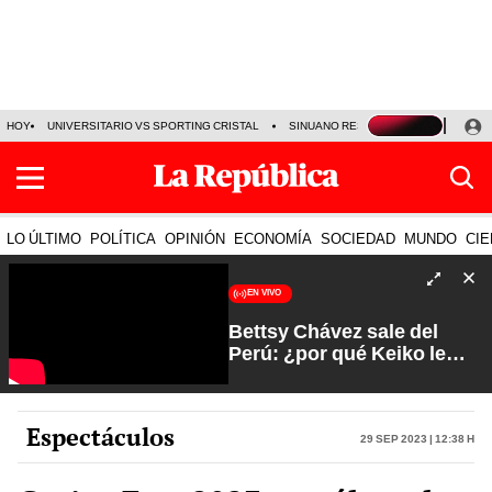
HOY
UNIVERSITARIO VS SPORTING CRISTAL
SINUANO RESULTADOS HOY
CA
LO ÚLTIMO
POLÍTICA
OPINIÓN
ECONOMÍA
SOCIEDAD
MUNDO
CIE
EN VIVO
Bettsy Chávez sale del
Perú: ¿por qué Keiko le
otorgó el salvoconducto? |
Fuerte y Claro con Manuela
Camacho
Espectáculos
29 Sep 2023 | 12:38 h