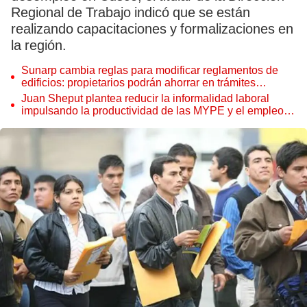
Regional de Trabajo indicó que se están
realizando capacitaciones y formalizaciones en
la región.
Sunarp cambia reglas para modificar reglamentos de
edificios: propietarios podrán ahorrar en trámites
notariales
Juan Sheput plantea reducir la informalidad laboral
impulsando la productividad de las MYPE y el empleo
juvenil