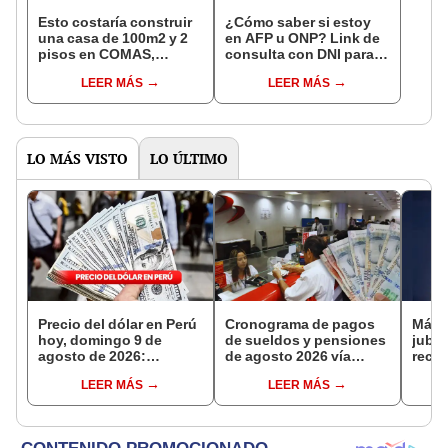
Esto costaría construir
¿Cómo saber si estoy
una casa de 100m2 y 2
en AFP u ONP? Link de
pisos en COMAS,
consulta con DNI para
CARABAYLLO y otros
ver en qué fondo de
LEER MÁS
LEER MÁS
distritos de LIMA
pensiones estás
NORTE
LO MÁS VISTO
LO ÚLTIMO
Precio del dólar en Perú
Cronograma de pagos
Más 
hoy, domingo 9 de
de sueldos y pensiones
jubil
agosto de 2026:
de agosto 2026 vía
reci
consulta el tipo de
Banco de la Nación:
adici
LEER MÁS
LEER MÁS
cambio en bancos,
conoce las fechas de
en a
casas de cambio y
depósito
plataformas digitales