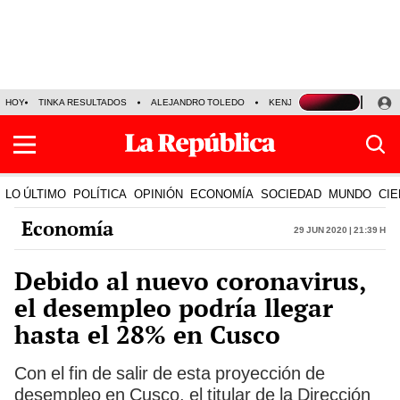
HOY
TINKA RESULTADOS
ALEJANDRO TOLEDO
KENJI FUJIMORI
PRECIO
LO ÚLTIMO
POLÍTICA
OPINIÓN
ECONOMÍA
SOCIEDAD
MUNDO
CIE
Economía
29 Jun 2020 | 21:39 h
Debido al nuevo coronavirus,
el desempleo podría llegar
hasta el 28% en Cusco
Con el fin de salir de esta proyección de
desempleo en Cusco, el titular de la Dirección