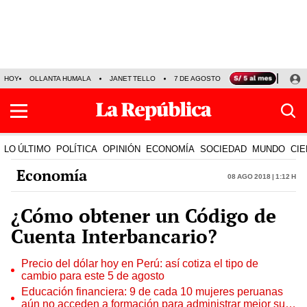
HOY
OLLANTA HUMALA
JANET TELLO
7 DE AGOSTO
TINKA RESULTADOS
LO ÚLTIMO
POLÍTICA
OPINIÓN
ECONOMÍA
SOCIEDAD
MUNDO
CIE
Economía
08 Ago 2018 | 1:12 h
¿Cómo obtener un Código de
Cuenta Interbancario?
Precio del dólar hoy en Perú: así cotiza el tipo de
cambio para este 5 de agosto
Educación financiera: 9 de cada 10 mujeres peruanas
aún no acceden a formación para administrar mejor su