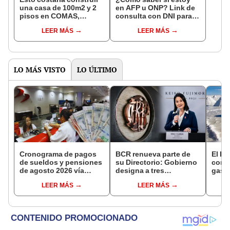
una casa de 100m2 y 2
en AFP u ONP? Link de
pisos en COMAS,
consulta con DNI para
CARABAYLLO y otros
ver en qué fondo de
LEER MÁS
LEER MÁS
distritos de LIMA
pensiones estás
NORTE
LO MÁS VISTO
LO ÚLTIMO
Cronograma de pagos
BCR renueva parte de
El Li
de sueldos y pensiones
su Directorio: Gobierno
como
de agosto 2026 vía
designa a tres
gasol
Banco de la Nación:
representantes del
rodar
LEER MÁS
LEER MÁS
conoce las fechas de
Ejecutivo
depósito