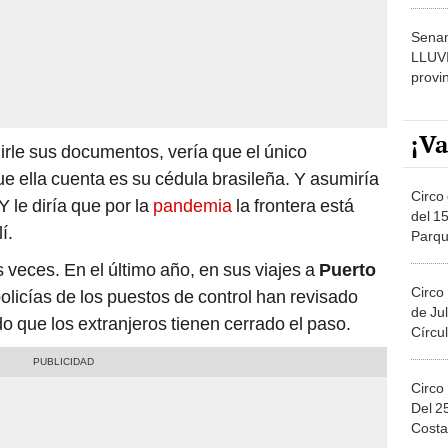
dónde
Senam
LLUV
provi
¡Va
irle sus documentos, vería que el único
e ella cuenta es su cédula brasileña. Y asumiría
Circo 
Y le diría que por la
pandemia
la frontera está
del 15
í.
Parqu
Migue
veces. En el último año, en sus viajes a
Puerto
Circo
policías de los puestos de control han revisado
de Jul
o que los extranjeros tienen cerrado el paso.
Círcul
Circo
Del 2
Costa