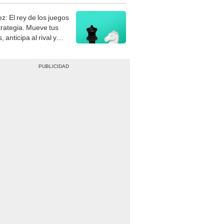
z: El rey de los juegos
trategia. Mueve tus
, anticipa al rival y
gue el jaque mate.