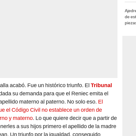
Ajedre
de es
piezas
consi
alla acabó. Fue un histórico triunfo. El
Tribunal
dada su demanda para que el Reniec emita el
pellido materno al paterno. No solo eso.
El
e el Código Civil no establece un orden de
erno y materno
. Lo que quiere decir que a partir de
erles a sus hijos primero el apellido de la madre
sean. Un triunfo por la igualdad, conseguido