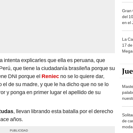
Gran 
del 10
en el
La Ca
17 de 
Mega 
 intenta explicarles que ella es peruana, que
 Perú, que tiene la ciudadanía brasileña porque su
Ju
iene DNI porque el
Reniec
no se lo quiere dar,
 el de su madre, y que le ha dicho que no se lo
Maste
ror y ponga en primer lugar el apellido de su
palab
nuest
Rudas
, llevan librando esta batalla por el derecho
Solita
hace años.
de ca
moda.
demue