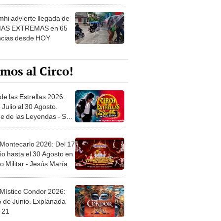
 ver
hi advierte llegada de
IAS EXTREMAS en 65
ncias desde HOY
mos al Circo!
de las Estrellas 2026:
 Julio al 30 Agosto.
e de las Leyendas - San
l
 Montecarlo 2026: Del 17
io hasta el 30 Agosto en
o Militar - Jesús María
 Místico Condor 2026:
5 de Junio. Explanada
 21