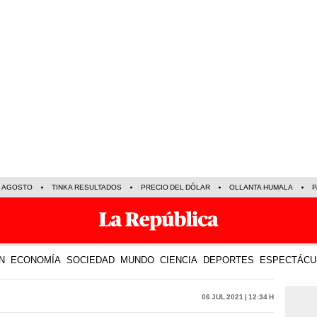
E AGOSTO
TINKA RESULTADOS
PRECIO DEL DÓLAR
OLLANTA HUMALA
P
N
ECONOMÍA
SOCIEDAD
MUNDO
CIENCIA
DEPORTES
ESPECTÁCU
06 Jul 2021 | 12:34 h