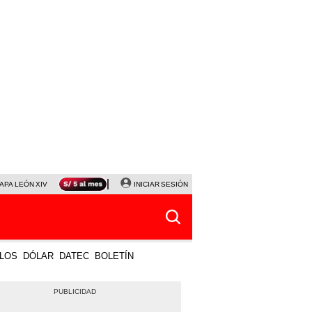
APA LEÓN XIV
NALDY SALDAÑA
INICIAR SESIÓN
LA BELLA LUZ
MAGALY MEDINA
HORÓS
LOS
DÓLAR
DATEC
BOLETÍN