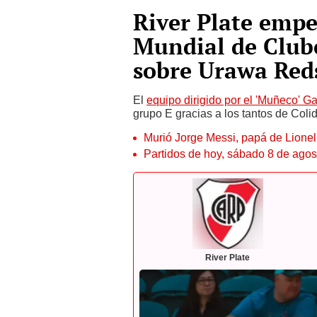
River Plate empe
Mundial de Clube
sobre Urawa Red
El
equipo dirigido por el 'Muñeco' Ga
grupo E gracias a los tantos de Colid
Murió Jorge Messi, papá de Lione
Partidos de hoy, sábado 8 de agos
River Plate