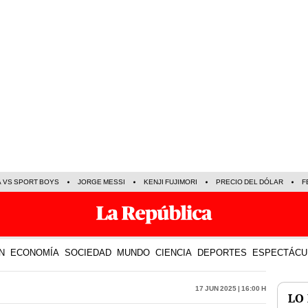
A VS SPORT BOYS
JORGE MESSI
KENJI FUJIMORI
PRECIO DEL DÓLAR
F
N
ECONOMÍA
SOCIEDAD
MUNDO
CIENCIA
DEPORTES
ESPECTÁCU
17 Jun 2025 | 16:00 h
LO