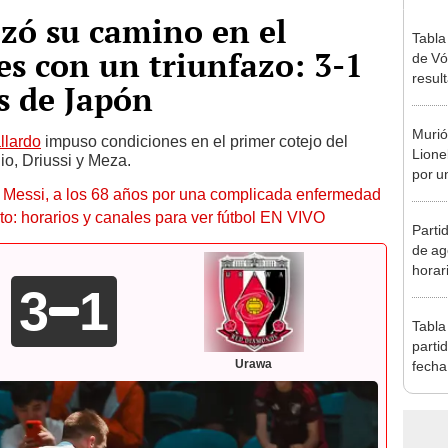
zó su camino en el
Tabla
s con un triunfazo: 3-1
de Vó
resul
s de Japón
en fa
Murió
llardo
impuso condiciones en el primer cotejo del
Lione
io, Driussi y Meza.
por u
l Messi, a los 68 años por una complicada enfermedad
enfe
to: horarios y canales para ver fútbol EN VIVO
Parti
de ag
horar
3
1
fútbo
Tabla
parti
Urawa
fecha
posic