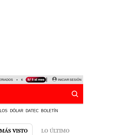
ERIADOS
KEIKO FUJIMORI
NALDY SALDAÑA
INICIAR SESIÓN
JAVIER MILEI
PARTIDOS DE
LOS
DÓLAR
DATEC
BOLETÍN
 MÁS VISTO
LO ÚLTIMO