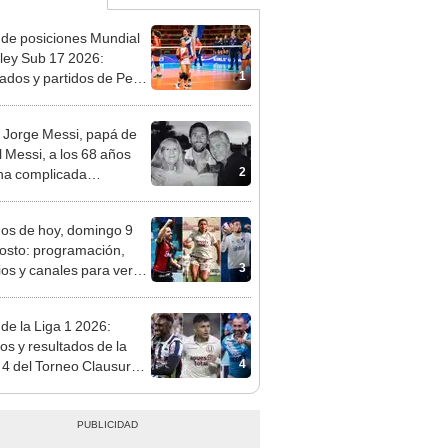
 de posiciones Mundial
ley Sub 17 2026:
1
tados y partidos de Perú
se de grupos
 Jorge Messi, papá de
l Messi, a los 68 años
2
na complicada
rmedad
dos de hoy, domingo 9
osto: programación,
3
ios y canales para ver
l EN VIVO
 de la Liga 1 2026:
dos y resultados de la
4
 4 del Torneo Clausura y
iones del Acumulado