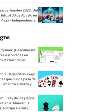
sa de Timoteo 2026: Del
Julio al 30 de Agosto en
Plaza - Independencia
egos
rgrama: ¡Descubre las
ras escondidas en
ro Mastergrama!
rio: El legendario juego
rtas que nunca pasa de
 Organiza el mazo y
stra tu habilidad.
z: El rey de los juegos
trategia. Mueve tus
, anticipa al rival y