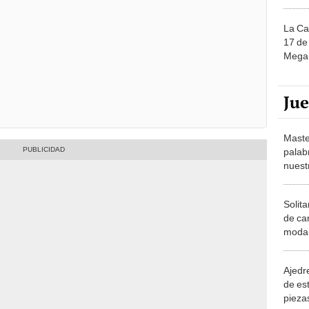
La Ca
17 de 
Mega 
Ju
Maste
palab
nuest
Solita
de ca
moda.
demue
Ajedre
de es
piezas