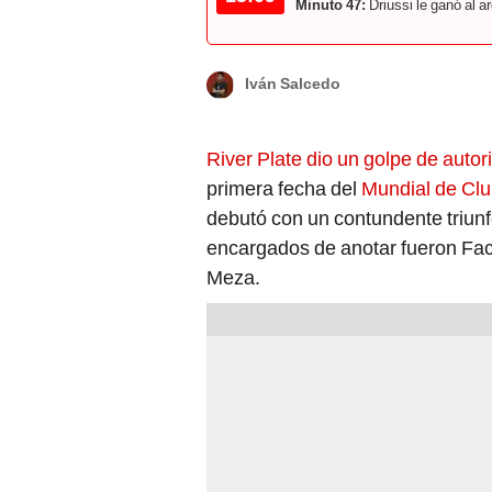
Minuto 47:
Driussi le ganó al a
Iván Salcedo
River Plate dio un golpe de auto
primera fecha del
Mundial de Cl
debutó con un contundente triunf
encargados de anotar fueron Fac
Meza.