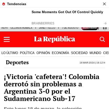
HOY
OLLANTA HUMALA
JANET TELLO
7 DE AGOSTO
TINKA RESULTADOS
LO ÚLTIMO
POLÍTICA
OPINIÓN
ECONOMÍA
SOCIEDAD
MUNDO
CIE
Deportes
18 Mar 2024 | 18:12 h
¡Victoria 'cafetera'! Colombia
derrotó sin problemas a
Argentina 3-0 por el
Sudamericano Sub-17