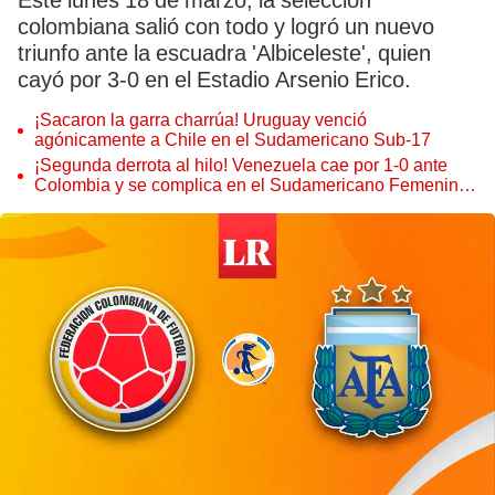
Este lunes 18 de marzo, la selección
colombiana salió con todo y logró un nuevo
triunfo ante la escuadra 'Albiceleste', quien
cayó por 3-0 en el Estadio Arsenio Erico.
¡Sacaron la garra charrúa! Uruguay venció
agónicamente a Chile en el Sudamericano Sub-17
¡Segunda derrota al hilo! Venezuela cae por 1-0 ante
Colombia y se complica en el Sudamericano Femenino
Sub-17