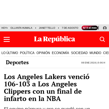
HOY
OLLANTA HUMALA
JANET TELLO
7 DE AGOSTO
TINKA RESULTADOS
LO ÚLTIMO
POLÍTICA
OPINIÓN
ECONOMÍA
SOCIEDAD
MUNDO
CIE
Deportes
08 Ene 2024 | 0:06 h
Los Angeles Lakers venció
106-103 a Los Angeles
Clippers con un final de
infarto en la NBA