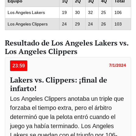
Equipo
1Q
2Q
3Q
4Q
Total
Los Angeles Lakers
19
30
32
25
106
Los Angeles Clippers
24
29
24
26
103
Resultado de Los Angeles Lakers vs.
Los Angeles Clippers
23:59
7/1/2024
Lakers vs. Clippers: ¡final de
infarto!
Los Angeles Clippers anotaba un triple que
forzaba el tiempo extra, pero el árbitro
determinó que la pelota entró cuando el
juego ya había terminado. Los Angeles
Lakers se quedan con el triunfo por 106-