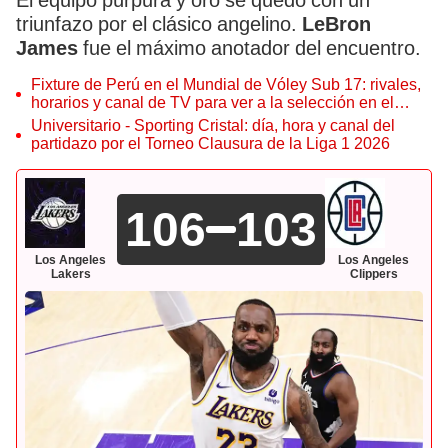
El equipo púrpura y oro se quedó con un
triunfazo por el clásico angelino.
LeBron
James
fue el máximo anotador del encuentro.
Fixture de Perú en el Mundial de Vóley Sub 17: rivales,
horarios y canal de TV para ver a la selección en el
torneo
Universitario - Sporting Cristal: día, hora y canal del
partidazo por el Torneo Clausura de la Liga 1 2026
106
103
Los Angeles
Los Angeles
Lakers
Clippers