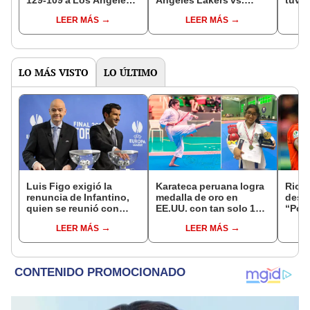
Lakers por la NBA
Timberwolves por la
segu
LEER MÁS
LEER MÁS
2023/24
NBA
temp
LO MÁS VISTO
LO ÚLTIMO
Luis Figo exigió la
Karateca peruana logra
Rica
renuncia de Infantino,
medalla de oro en
desca
quien se reunió con
EE.UU. con tan solo 14
“Por 
funcionarios de la FIFA
años
inter
LEER MÁS
LEER MÁS
en Marruecos