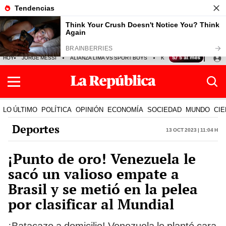
HOY
JORGE MESSI
ALIANZA LIMA VS SPORT BOYS
KENJI FUJIMORI
PRE
LO ÚLTIMO
POLÍTICA
OPINIÓN
ECONOMÍA
SOCIEDAD
MUNDO
CIE
Deportes
13 Oct 2023 | 11:04 h
¡Punto de oro! Venezuela le
sacó un valioso empate a
Brasil y se metió en la pelea
por clasificar al Mundial