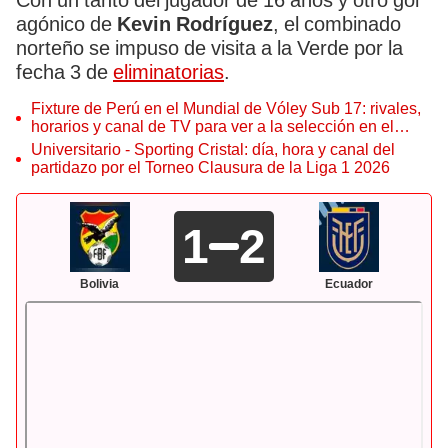
Con un tanto del jugador de 16 años y otro gol
agónico de
Kevin Rodríguez
, el combinado
norteño se impuso de visita a la Verde por la
fecha 3 de
eliminatorias
.
Fixture de Perú en el Mundial de Vóley Sub 17: rivales,
horarios y canal de TV para ver a la selección en el
torneo
Universitario - Sporting Cristal: día, hora y canal del
partidazo por el Torneo Clausura de la Liga 1 2026
1
2
Bolivia
Ecuador