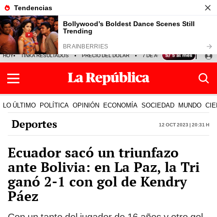
HOY
TINKA RESULTADOS
PRECIO DEL DÓLAR
7 DE AGOSTO
OLLANTA H
LO ÚLTIMO
POLÍTICA
OPINIÓN
ECONOMÍA
SOCIEDAD
MUNDO
CIE
Deportes
12 Oct 2023 | 20:31 h
Ecuador sacó un triunfazo
ante Bolivia: en La Paz, la Tri
ganó 2-1 con gol de Kendry
Páez