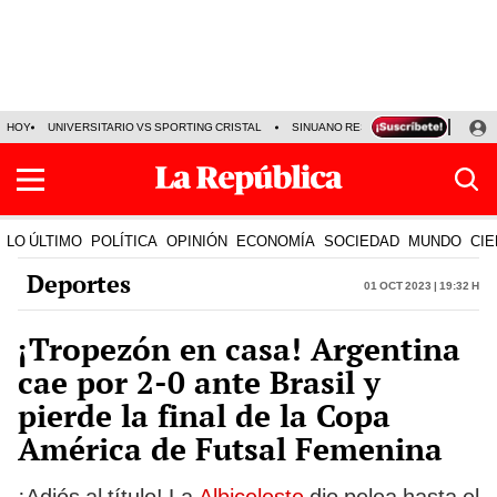
HOY
UNIVERSITARIO VS SPORTING CRISTAL
SINUANO RESULTADOS HOY
CA
LO ÚLTIMO
POLÍTICA
OPINIÓN
ECONOMÍA
SOCIEDAD
MUNDO
CIE
Deportes
01 Oct 2023 | 19:32 h
¡Tropezón en casa! Argentina
cae por 2-0 ante Brasil y
pierde la final de la Copa
América de Futsal Femenina