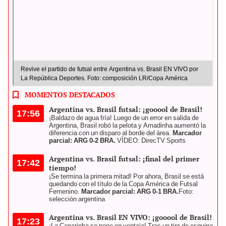
Revive el partido de futsal entre Argentina vs. Brasil EN VIVO por
La República Deportes. Foto: composición LR/Copa América
MOMENTOS DESTACADOS
Argentina vs. Brasil futsal: ¡gooool de Brasil!
17:56
¡Baldazo de agua fría! Luego de un error en salida de
Argentina, Brasil robó la pelota y Amadinha aumentó la
diferencia con un disparo al borde del área.
Marcador
parcial: ARG 0-2 BRA.
VÍDEO: DirecTV Sports
Argentina vs. Brasil futsal: ¡final del primer
17:42
tiempo!
¡Se termina la primera mitad! Por ahora, Brasil se está
quedando con el título de la Copa América de Futsal
Femenino.
Marcador parcial: ARG 0-1 BRA.
Foto:
selección argentina
Argentina vs. Brasil EN VIVO: ¡gooool de Brasil!
17:23
¡La Canarinha se pone en ventaja! Tras un tiro de esquina