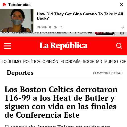
HOY
UNIVERSITARIO VS SPORTING CRISTAL
SINUANO RESULTADOS HOY
CA
LO ÚLTIMO
POLÍTICA
OPINIÓN
ECONOMÍA
SOCIEDAD
MUNDO
CIE
Deportes
24 May 2023 | 19:34 h
Los Boston Celtics derrotaron
116-99 a los Heat de Butler y
siguen con vida en las finales
de Conferencia Este