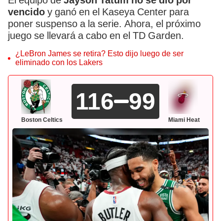
El equipo de
Jayson Tatum no se dio por
vencido
y ganó en el Kaseya Center para
poner suspenso a la serie. Ahora, el próximo
juego se llevará a cabo en el TD Garden.
¿LeBron James se retira? Esto dijo luego de ser
eliminado con los Lakers
116
99
Boston Celtics
Miami Heat