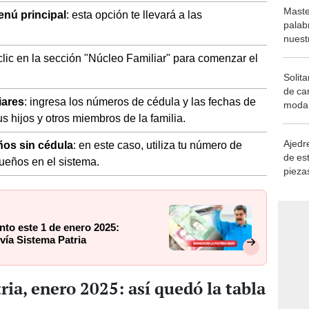
Maste
enú principal
: esta opción te llevará a las
palab
nuest
 clic en la sección "Núcleo Familiar" para comenzar el
Solita
de ca
iares
: ingresa los números de cédula y las fechas de
moda.
s hijos y otros miembros de la familia.
demue
Ajedre
ños sin cédula
: en este caso, utiliza tu número de
de es
queños en el sistema.
piezas
consi
to este 1 de enero 2025:
ía Sistema Patria
ria, enero 2025: así quedó la tabla