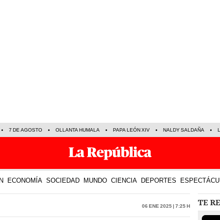
7 DE AGOSTO
OLLANTA HUMALA
PAPA LEÓN XIV
NALDY SALDAÑA
N
ECONOMÍA
SOCIEDAD
MUNDO
CIENCIA
DEPORTES
ESPECTÁCU
TE R
06 Ene 2025 | 7:25 h