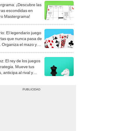
rgrama: ¡Descubre las
ras escondidas en
ro Mastergrama!
rio: El legendario juego
rtas que nunca pasa de
 Organiza el mazo y
stra tu habilidad.
z: El rey de los juegos
trategia. Mueve tus
, anticipa al rival y
gue el jaque mate.