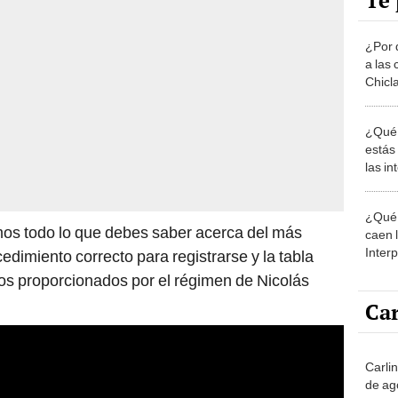
Te 
¿Por 
a las 
Chicl
¿Qué 
estás
las i
comu
¿Qué 
mos todo lo que debes saber acerca del más
caen 
Inter
cedimiento correcto para registrarse y la tabla
y pos
os proporcionados por el régimen de Nicolás
Car
Carli
de ag