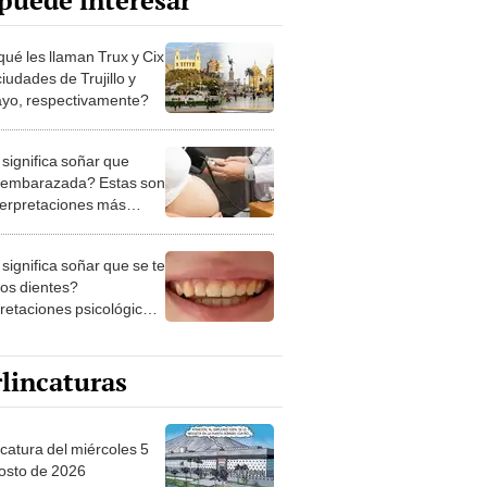
puede interesar
qué les llaman Trux y Cix
ciudades de Trujillo y
ayo, respectivamente?
significa soñar que
 embarazada? Estas son
nterpretaciones más
nes
significa soñar que se te
los dientes?
pretaciones psicológicas
ibles explicaciones
lincaturas
ncatura del miércoles 5
osto de 2026