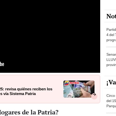
No
Partid
4 del
progr
dónde
Senam
LLUV
provi
¡Va
5: revisa quiénes reciben los
s vía Sistema Patria
Circo 
del 15
Parqu
ogares de la Patria?
Migue