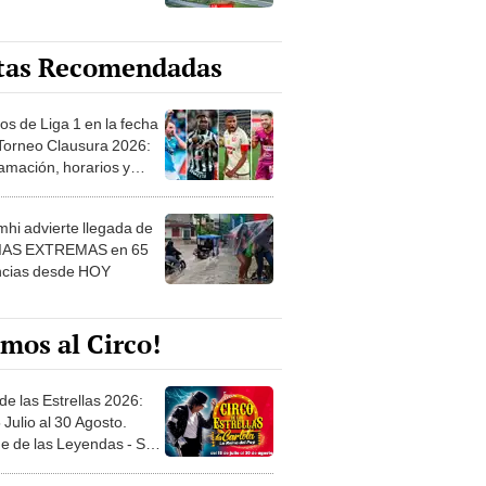
tas Recomendadas
os de Liga 1 en la fecha
 Torneo Clausura 2026:
amación, horarios y
 ver
hi advierte llegada de
IAS EXTREMAS en 65
ncias desde HOY
mos al Circo!
de las Estrellas 2026:
 Julio al 30 Agosto.
e de las Leyendas - San
l