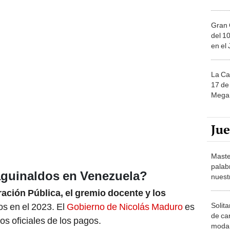
Gran 
del 10
en el
La Ca
17 de 
Mega 
Ju
Maste
palab
aguinaldos en Venezuela?
nuest
ación Pública, el gremio docente y los
Solita
os en el 2023. El
Gobierno de Nicolás Maduro
es
de ca
os oficiales de los pagos.
moda.