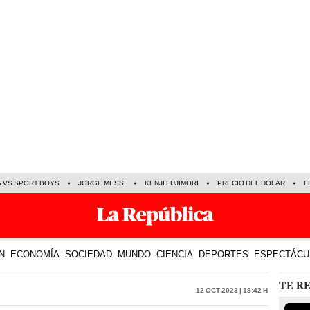
A VS SPORT BOYS
JORGE MESSI
KENJI FUJIMORI
PRECIO DEL DÓLAR
F
N
ECONOMÍA
SOCIEDAD
MUNDO
CIENCIA
DEPORTES
ESPECTÁCU
TE R
12 Oct 2023 | 18:42 h