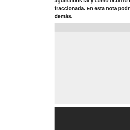
aguinaldos tal y como ocurrió
fraccionada.
En esta nota podr
demás.