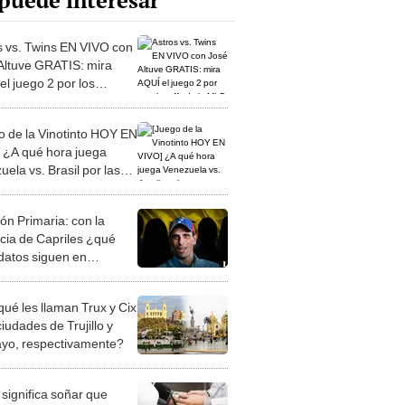
puede interesar
s vs. Twins EN VIVO con
Altuve GRATIS: mira
el juego 2 por los
ffs de la MLB 2023
o de la Vinotinto HOY EN
 ¿A qué hora juega
ela vs. Brasil por las
natorias?
ón Primaria: con la
cia de Capriles ¿qué
datos siguen en
ra?
qué les llaman Trux y Cix
ciudades de Trujillo y
ayo, respectivamente?
significa soñar que