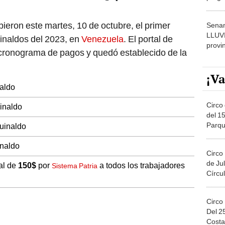
dónde
bieron este martes, 10 de octubre, el primer
Senam
LLUV
inaldos del 2023, en
Venezuela
. El portal de
provi
 cronograma de pagos y quedó establecido de la
¡Va
naldo
Circo 
uinaldo
del 15
Parqu
guinaldo
Migue
inaldo
Circo
de Jul
al de
150$
por
a todos los trabajadores
Sistema Patria
Círcul
Circo
Del 2
Costa