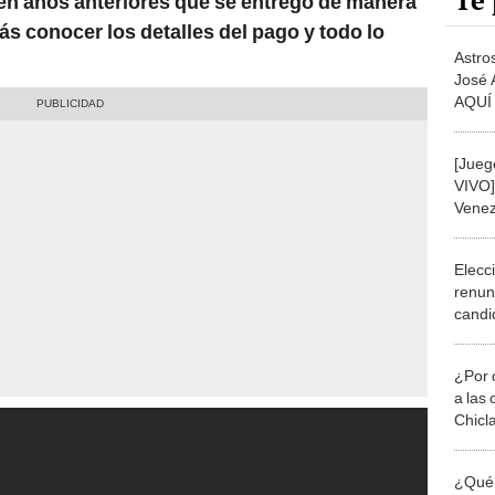
Te 
 en años anteriores que se entregó de manera
ás conocer los detalles del pago y todo lo
Astro
José 
AQUÍ 
playo
[Jueg
VIVO]
Venezu
Elimi
Elecci
renun
candi
carre
¿Por 
a las 
Chicl
¿Qué 