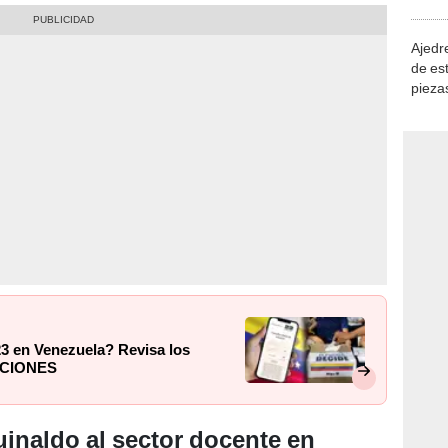
demue
Ajedre
de es
piezas
consi
3 en Venezuela? Revisa los
ECCIONES
inaldo al sector docente en