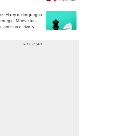
stra tu habilidad.
z: El rey de los juegos
trategia. Mueve tus
, anticipa al rival y
gue el jaque mate.