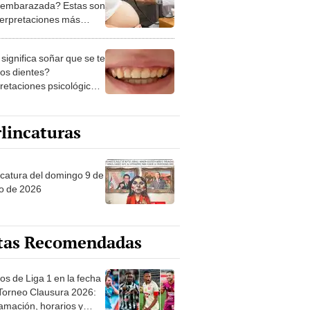
 embarazada? Estas son
nterpretaciones más
nes
significa soñar que se te
los dientes?
pretaciones psicológicas
ibles explicaciones
lincaturas
ncatura del domingo 9 de
o de 2026
tas Recomendadas
os de Liga 1 en la fecha
 Torneo Clausura 2026:
amación, horarios y