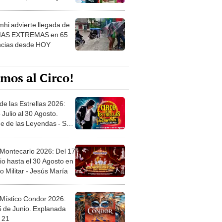
 ver
hi advierte llegada de
IAS EXTREMAS en 65
ncias desde HOY
mos al Circo!
de las Estrellas 2026:
 Julio al 30 Agosto.
e de las Leyendas - San
l
 Montecarlo 2026: Del 17
io hasta el 30 Agosto en
o Militar - Jesús María
 Místico Condor 2026:
5 de Junio. Explanada
 21