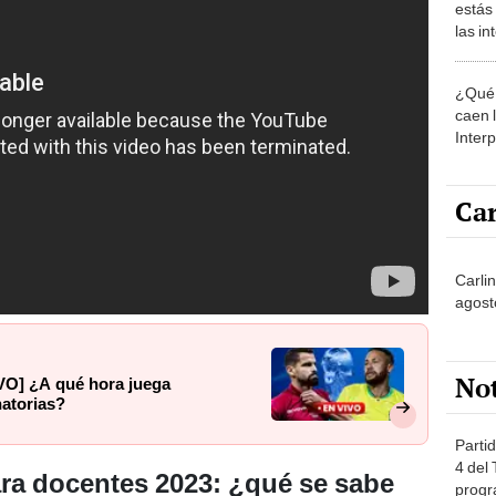
estás
las i
comu
¿Qué 
caen 
Inter
y pos
Car
Carli
agost
No
VO] ¿A qué hora juega
natorias?
Partid
4 del
ra docentes 2023: ¿qué se sabe
progr