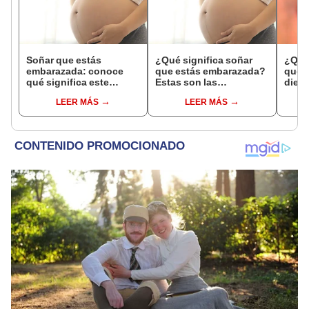
Soñar que estás
¿Qué significa soñar
¿Qué 
embarazada: conoce
que estás embarazada?
que s
qué significa este
Estas son las
dient
interesante sueño
interpretaciones más
pres
LEER MÁS
LEER MÁS
comunes