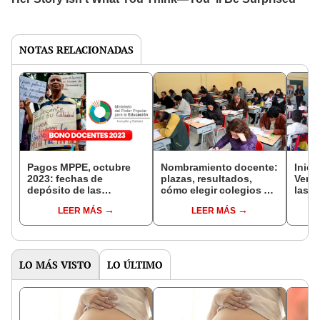
NOTAS RELACIONADAS
Pagos MPPE, octubre
Nombramiento docente:
Inici
2023: fechas de
plazas, resultados,
Venez
depósito de las
cómo elegir colegios y
las 
quincenas, montos
todo lo que debes saber
anun
LEER MÁS
LEER MÁS
oficiales y últimas
y hor
noticias
LO MÁS VISTO
LO ÚLTIMO