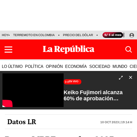
HOY
TERREMOTO EN COLOMBIA
PRECIO DEL DÓLAR
KEIKO FUJIMORI
P
LO ÚLTIMO
POLÍTICA
OPINIÓN
ECONOMÍA
SOCIEDAD
MUNDO
CIE
EN VIVO
Keiko Fujimori alcanza
60% de aprobación
ciudadana | Sin Guion con
Rosa María Palacios
Datos LR
10 Oct 2023 | 19:14 h