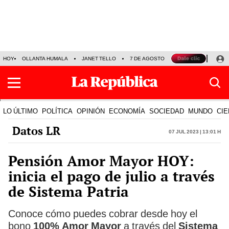
HOY
OLLANTA HUMALA
JANET TELLO
7 DE AGOSTO
TINKA RESULTADOS
LO ÚLTIMO
POLÍTICA
OPINIÓN
ECONOMÍA
SOCIEDAD
MUNDO
CIE
Datos LR
07 Jul 2023 | 13:01 h
Pensión Amor Mayor HOY:
inicia el pago de julio a través
de Sistema Patria
Conoce cómo puedes cobrar desde hoy el
bono
100% Amor Mayor
a través del
Sistema