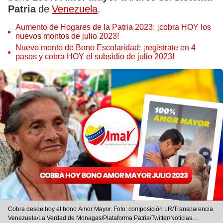
Patria
de
Venezuela
.
Aumento de Hogares de la Patria 2023: ¡cobra HOY los
nuevos montos de julio 2023!
Nuevo monto de Bono Escolaridad: ¡regístrate en 4
pasos y cobra HOY el subsidio de julio 2023!
Cobra desde hoy el bono Amor Mayor. Foto: composición LR/Transparencia
Venezuela/La Verdad de Monagas/Plataforma Patria/Twitter/Noticias