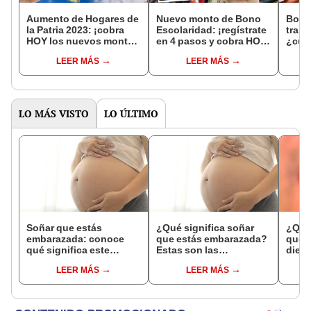
Aumento de Hogares de
Nuevo monto de Bono
Bono 
la Patria 2023: ¡cobra
Escolaridad: ¡regístrate
traba
HOY los nuevos montos
en 4 pasos y cobra HOY
¿cuá
de julio 2023!
el subsidio de julio
qué 
LEER MÁS
LEER MÁS
2023!
labor
LO MÁS VISTO
LO ÚLTIMO
Soñar que estás
¿Qué significa soñar
¿Qué 
embarazada: conoce
que estás embarazada?
que s
qué significa este
Estas son las
dient
interesante sueño
interpretaciones más
pres
LEER MÁS
LEER MÁS
comunes