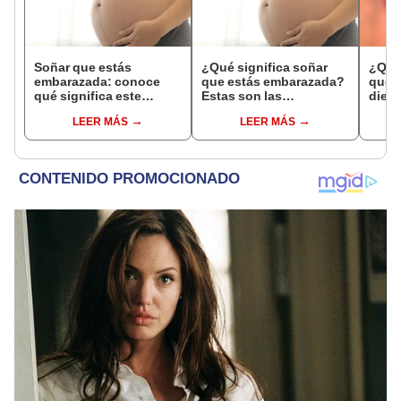
Soñar que estás
¿Qué significa soñar
¿Qué 
embarazada: conoce
que estás embarazada?
que s
qué significa este
Estas son las
dient
interesante sueño
interpretaciones más
pres
LEER MÁS
LEER MÁS
comunes