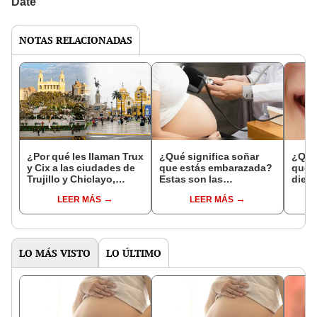
NOTAS RELACIONADAS
¿Por qué les llaman Trux
¿Qué significa soñar
¿Qué 
y Cix a las ciudades de
que estás embarazada?
que s
Trujillo y Chiclayo,
Estas son las
dien
respectivamente?
interpretaciones más
Inter
LEER MÁS
LEER MÁS
comunes
psico
expl
LO MÁS VISTO
LO ÚLTIMO