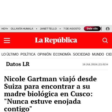
HOY
OLLANTA HUMALA
JANET TELLO
7 DE AGOSTO
TINKA RESULTADOS
LO ÚLTIMO
POLÍTICA
OPINIÓN
ECONOMÍA
SOCIEDAD
MUNDO
CIE
Datos LR
16 Jul 2024 | 21:02 h
Nicole Gartman viajó desde
Suiza para encontrar a su
madre biológica en Cusco:
"Nunca estuve enojada
contigo"