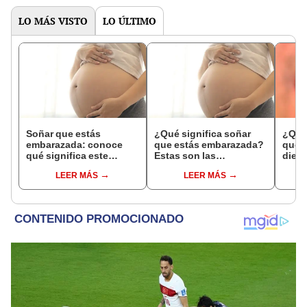
LO MÁS VISTO
LO ÚLTIMO
Soñar que estás
¿Qué significa soñar
¿Qué 
embarazada: conoce
que estás embarazada?
que s
qué significa este
Estas son las
dient
interesante sueño
interpretaciones más
pres
LEER MÁS
LEER MÁS
comunes