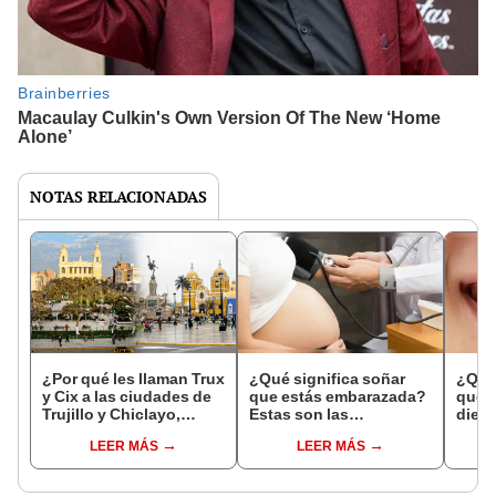
NOTAS RELACIONADAS
¿Por qué les llaman Trux
¿Qué significa soñar
¿Qué 
y Cix a las ciudades de
que estás embarazada?
que s
Trujillo y Chiclayo,
Estas son las
dien
respectivamente?
interpretaciones más
Inter
LEER MÁS
LEER MÁS
comunes
psico
expl