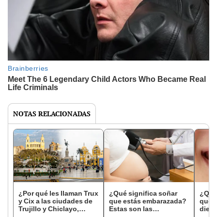
NOTAS RELACIONADAS
¿Por qué les llaman Trux
¿Qué significa soñar
¿Qué 
y Cix a las ciudades de
que estás embarazada?
que s
Trujillo y Chiclayo,
Estas son las
dien
respectivamente?
interpretaciones más
Inter