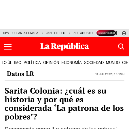
HOY
OLLANTA HUMALA
JANET TELLO
7 DE AGOSTO
TINKA RESULTADOS
LO ÚLTIMO
POLÍTICA
OPINIÓN
ECONOMÍA
SOCIEDAD
MUNDO
CIE
Datos LR
11 Jul 2022 | 18:13 h
Sarita Colonia: ¿cuál es su
historia y por qué es
considerada ‘La patrona de los
pobres’?