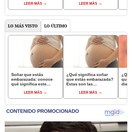
LEER MÁS
LEER MÁS
comunes
psico
expl
LO MÁS VISTO
LO ÚLTIMO
Soñar que estás
¿Qué significa soñar
¿Qué 
embarazada: conoce
que estás embarazada?
que s
qué significa este
Estas son las
dient
interesante sueño
interpretaciones más
pres
LEER MÁS
LEER MÁS
comunes