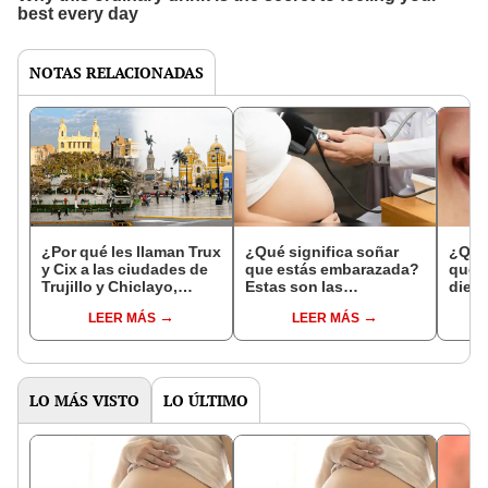
NOTAS RELACIONADAS
¿Por qué les llaman Trux
¿Qué significa soñar
¿Qué 
y Cix a las ciudades de
que estás embarazada?
que s
Trujillo y Chiclayo,
Estas son las
dien
respectivamente?
interpretaciones más
Inter
LEER MÁS
LEER MÁS
comunes
psico
expl
LO MÁS VISTO
LO ÚLTIMO