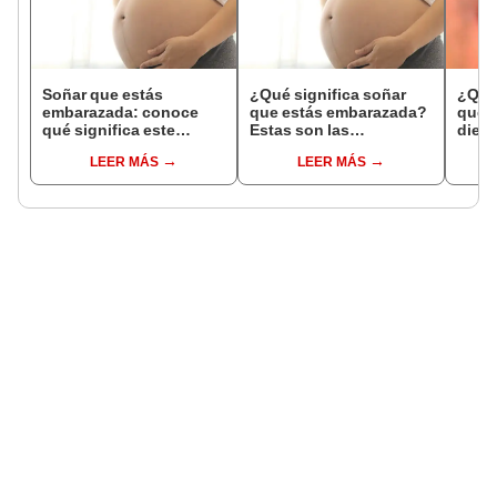
Soñar que estás
¿Qué significa soñar
¿Qué 
embarazada: conoce
que estás embarazada?
que s
qué significa este
Estas son las
dient
interesante sueño
interpretaciones más
pres
LEER MÁS
LEER MÁS
comunes