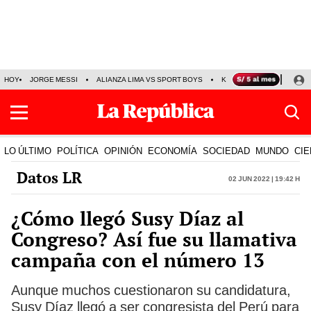
HOY
JORGE MESSI
ALIANZA LIMA VS SPORT BOYS
KENJI FUJIMORI
PRE
LO ÚLTIMO
POLÍTICA
OPINIÓN
ECONOMÍA
SOCIEDAD
MUNDO
CIE
Datos LR
02 Jun 2022 | 19:42 h
¿Cómo llegó Susy Díaz al
Congreso? Así fue su llamativa
campaña con el número 13
Aunque muchos cuestionaron su candidatura,
Susy Díaz llegó a ser congresista del Perú para